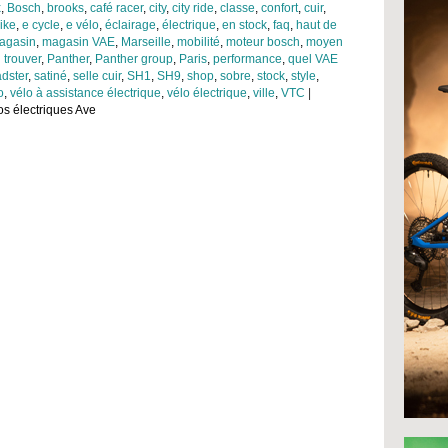
x
,
Bosch
,
brooks
,
café racer
,
city
,
city ride
,
classe
,
confort
,
cuir
,
ike
,
e cycle
,
e vélo
,
éclairage
,
électrique
,
en stock
,
faq
,
haut de
agasin
,
magasin VAE
,
Marseille
,
mobilité
,
moteur bosch
,
moyen
 trouver
,
Panther
,
Panther group
,
Paris
,
performance
,
quel VAE
adster
,
satiné
,
selle cuir
,
SH1
,
SH9
,
shop
,
sobre
,
stock
,
style
,
o
,
vélo à assistance électrique
,
vélo électrique
,
ville
,
VTC
|
los électriques Ave