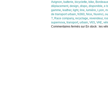
Avignon
,
batterie
,
bicyclette
,
bike
,
Bordeau
déplacement
,
design
,
dispo
,
disponible
,
e b
gamme
,
leather
,
light
,
line
,
lumière
,
Lyon
,
m
de transport urbain
,
N360
,
Nice
,
Nuvinci
,
ou
?
,
Race company
,
recyclage
,
revendeur
,
ro
supernova
,
transport
,
urbain
,
V6S
,
VAE
,
vél
Commentaires fermés
sur En stock : les vé