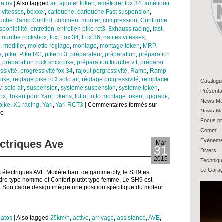
atos
|
Also tagged
air
,
ajouter token
,
améliorer fox 34
,
améliorer
 vitesses
,
boxxer
,
cartouche
,
cartouche Fast suspension
,
ouche Ramp Control
,
comment monter
,
compression
,
Conforme
sponibilité
,
entretien
,
entretien pike rct3
,
Exhauss racing
,
fast
,
Fourche rockshox
,
fox
,
Fox 34
,
Fox 36
,
hautes vitesses
,
e
,
modifier
,
molette réglage
,
montage
,
montage token
,
MRP
,
e
,
pike
,
Pike RC
,
pike rct3
,
préparateur
,
préparation
,
préparation
,
préparation rock shox pike
,
préparation.fourche vtt
,
préparer
ssivité
,
progressivité fox 34
,
rajout porgressivité
,
Ramp
,
Ramp
pike
,
reglage pike rct3 solo air
,
réglage progressivité
,
remplacer
Catalogu
y
,
solo air
,
suspension
,
système suspension
,
système token
,
Présenta
ox
,
Token pour Yari
,
tokens
,
tutto
,
tutto montage token
,
upgrade
,
News Ma
pike
,
X1 racing
,
Yari
,
Yari RCT3
|
Commentaires fermés
sur
News Ma
ge
Focus pr
Comm’
Evéneme
ectriques Ave
Mar
31
Divers
2015
Techniq
Le Gara
s électriques AVE Modèle haut de gamme city, le SH9 est
dre typé homme et Confort plutôt typé femme. Le SH9 est
é. Son cadre design intègre une position spécifique du moteur
atos
|
Also tagged
25km/h
,
active
,
arrivage
,
assistance
,
AVE
,