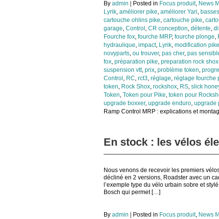
By
admin
|
Posted in
Focus produit
,
News M
Lyrik
,
améliorer pike
,
améliorer Yari
,
basses
cartouche ohlins pike
,
cartouche pike
,
cart
garage
,
Control
,
CR conception
,
détente
,
di
Fourche fox
,
fourche MRP
,
fourche plonge
,
hydraulique
,
impact
,
Lyrik
,
modification pik
novyparts
,
ou trouver
,
pas cher
,
pas sensibl
fox
,
préparation pike
,
preparation rock shox
suspension vtt
,
prix
,
problème token
,
progre
Control
,
RC
,
rct3
,
réglage
,
réglage fourche 
token
,
Rock Shox
,
rockshox
,
RS
,
slick hone
Token
,
Token pour Pike
,
token pour Rocksh
upgrade boxxer
,
upgrade enduro
,
upgrade 
Ramp Control MRP : explications et monta
En stock : les vélos él
Nous venons de recevoir les premiers vélo
décliné en 2 versions, Roadster avec un ca
l’exemple type du vélo urbain sobre et styl
Bosch qui permet […]
By
admin
|
Posted in
Focus produit
,
News M