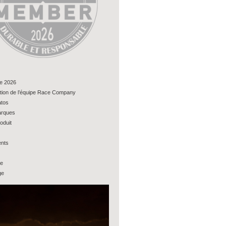
e 2026
tion de l’équipe Race Company
tos
rques
oduit
nts
ue
ge