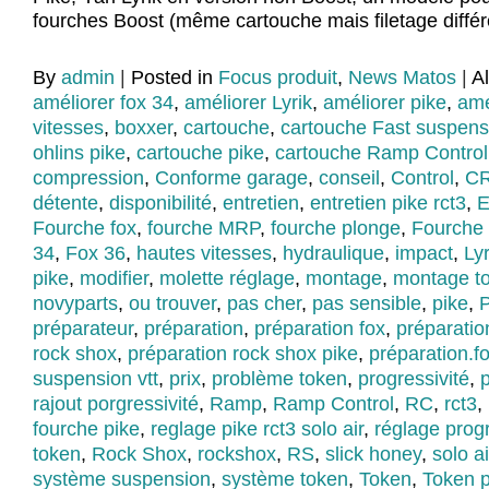
fourches Boost (même cartouche mais filetage différ
By
admin
|
Posted in
Focus produit
,
News Matos
|
A
améliorer fox 34
,
améliorer Lyrik
,
améliorer pike
,
amé
vitesses
,
boxxer
,
cartouche
,
cartouche Fast suspens
ohlins pike
,
cartouche pike
,
cartouche Ramp Control
compression
,
Conforme garage
,
conseil
,
Control
,
CR
détente
,
disponibilité
,
entretien
,
entretien pike rct3
,
E
Fourche fox
,
fourche MRP
,
fourche plonge
,
Fourche
34
,
Fox 36
,
hautes vitesses
,
hydraulique
,
impact
,
Lyr
pike
,
modifier
,
molette réglage
,
montage
,
montage t
novyparts
,
ou trouver
,
pas cher
,
pas sensible
,
pike
,
préparateur
,
préparation
,
préparation fox
,
préparatio
rock shox
,
préparation rock shox pike
,
préparation.fo
suspension vtt
,
prix
,
problème token
,
progressivité
,
p
rajout porgressivité
,
Ramp
,
Ramp Control
,
RC
,
rct3
,
fourche pike
,
reglage pike rct3 solo air
,
réglage progr
token
,
Rock Shox
,
rockshox
,
RS
,
slick honey
,
solo ai
système suspension
,
système token
,
Token
,
Token p