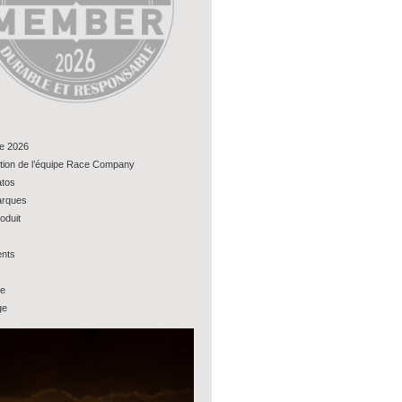
e 2026
tion de l’équipe Race Company
tos
rques
oduit
nts
ue
ge