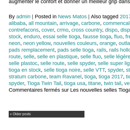
augmenter le confort et donner un meilleur grip dans
By
admin
|
Posted in
News Matos
|
Also tagged
201
alibaba
,
all mountain
,
arrivage
,
carbone
,
commencal
contrefacons
,
cover
,
crmo
,
cross country
,
dispo
,
disp
stock
,
enduro
,
essai selle tioga
,
fausse tioga
,
fluo
,
f
neon
,
neon yellow
,
nouvelles couleurs
,
orange
,
outl
pads remplacement
,
pads selle tioga
,
rails
,
rails hol
route
,
selle
,
selle en plastique
,
selle fluo
,
selle légèr
selle plastoc
,
selle route
,
selle spyder
,
selle super lig
tioga en stock
,
selle tioga noire
,
selle VTT
,
spyder
,
s
stratum carbone
,
team Ravanel
,
tioga
,
tioga 2017
,
t
spyder
,
Tioga Twin Tail
,
tioga usa
,
titane
,
twin tail
,
ve
Commentaires fermés
sur Les nouvelles selles Tioga
«
Older posts