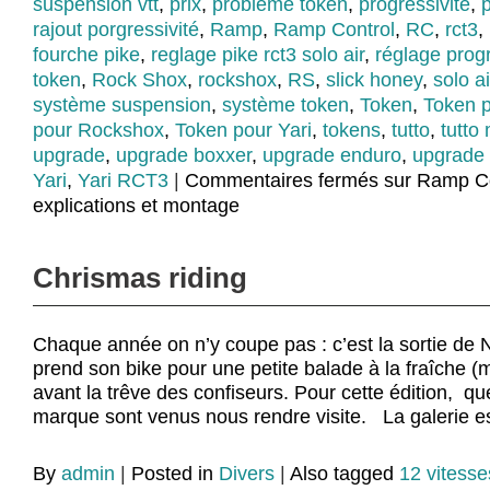
suspension vtt
,
prix
,
problème token
,
progressivité
,
p
rajout porgressivité
,
Ramp
,
Ramp Control
,
RC
,
rct3
,
fourche pike
,
reglage pike rct3 solo air
,
réglage progr
token
,
Rock Shox
,
rockshox
,
RS
,
slick honey
,
solo ai
système suspension
,
système token
,
Token
,
Token p
pour Rockshox
,
Token pour Yari
,
tokens
,
tutto
,
tutto
upgrade
,
upgrade boxxer
,
upgrade enduro
,
upgrade 
Yari
,
Yari RCT3
|
Commentaires fermés
sur Ramp Co
explications et montage
Chrismas riding
Chaque année on n’y coupe pas : c’est la sortie de 
prend son bike pour une petite balade à la fraîche (ma
avant la trêve des confiseurs. Pour cette édition, qu
marque sont venus nous rendre visite. La galerie est
By
admin
|
Posted in
Divers
|
Also tagged
12 vitesse