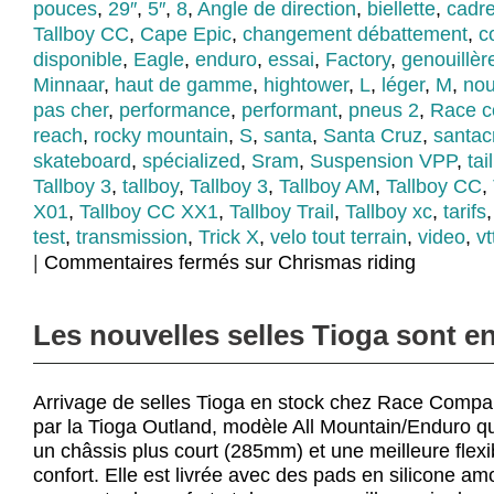
pouces
,
29″
,
5″
,
8
,
Angle de direction
,
biellette
,
cadr
Tallboy CC
,
Cape Epic
,
changement débattement
,
c
disponible
,
Eagle
,
enduro
,
essai
,
Factory
,
genouillère
Minnaar
,
haut de gamme
,
hightower
,
L
,
léger
,
M
,
no
pas cher
,
performance
,
performant
,
pneus 2
,
Race 
reach
,
rocky mountain
,
S
,
santa
,
Santa Cruz
,
santac
skateboard
,
spécialized
,
Sram
,
Suspension VPP
,
tai
Tallboy 3
,
tallboy
,
Tallboy 3
,
Tallboy AM
,
Tallboy CC
,
X01
,
Tallboy CC XX1
,
Tallboy Trail
,
Tallboy xc
,
tarifs
test
,
transmission
,
Trick X
,
velo tout terrain
,
video
,
vt
|
Commentaires fermés
sur Chrismas riding
Les nouvelles selles Tioga sont en
Arrivage de selles Tioga en stock chez Race Com
par la Tioga Outland, modèle All Mountain/Enduro qu
un châssis plus court (285mm) et une meilleure flexib
confort. Elle est livrée avec des pads en silicone am