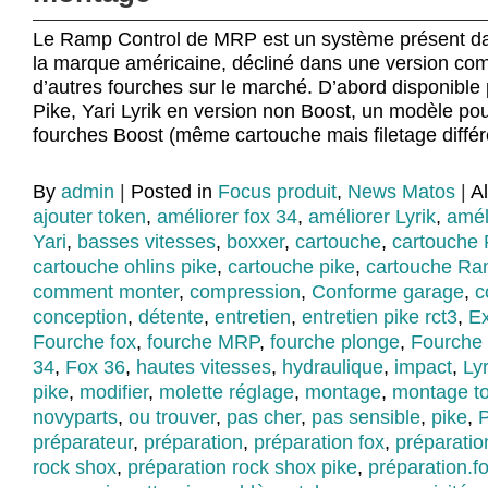
Le Ramp Control de MRP est un système présent da
la marque américaine, décliné dans une version com
d’autres fourches sur le marché. D’abord disponible
Pike, Yari Lyrik en version non Boost, un modèle pou
fourches Boost (même cartouche mais filetage différ
By
admin
|
Posted in
Focus produit
,
News Matos
|
A
ajouter token
,
améliorer fox 34
,
améliorer Lyrik
,
amél
Yari
,
basses vitesses
,
boxxer
,
cartouche
,
cartouche 
cartouche ohlins pike
,
cartouche pike
,
cartouche Ra
comment monter
,
compression
,
Conforme garage
,
c
conception
,
détente
,
entretien
,
entretien pike rct3
,
Ex
Fourche fox
,
fourche MRP
,
fourche plonge
,
Fourche
34
,
Fox 36
,
hautes vitesses
,
hydraulique
,
impact
,
Lyr
pike
,
modifier
,
molette réglage
,
montage
,
montage t
novyparts
,
ou trouver
,
pas cher
,
pas sensible
,
pike
,
préparateur
,
préparation
,
préparation fox
,
préparatio
rock shox
,
préparation rock shox pike
,
préparation.fo