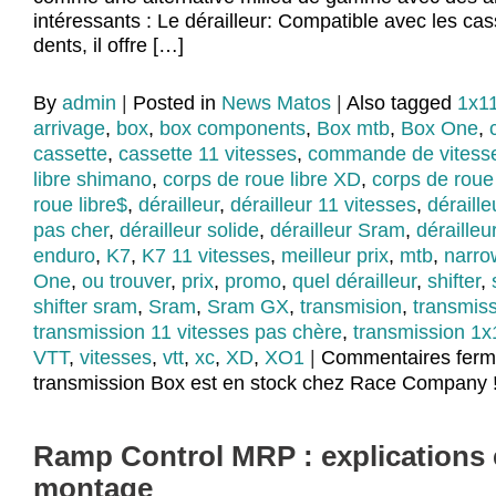
intéressants : Le dérailleur: Compatible avec les cas
dents, il offre […]
By
admin
|
Posted in
News Matos
|
Also tagged
1x1
arrivage
,
box
,
box components
,
Box mtb
,
Box One
,
cassette
,
cassette 11 vitesses
,
commande de vitess
libre shimano
,
corps de roue libre XD
,
corps de roue
roue libre$
,
dérailleur
,
dérailleur 11 vitesses
,
déraill
pas cher
,
dérailleur solide
,
dérailleur Sram
,
déraille
enduro
,
K7
,
K7 11 vitesses
,
meilleur prix
,
mtb
,
narro
One
,
ou trouver
,
prix
,
promo
,
quel dérailleur
,
shifter
,
shifter sram
,
Sram
,
Sram GX
,
transmision
,
transmiss
transmission 11 vitesses pas chère
,
transmission 1x
VTT
,
vitesses
,
vtt
,
xc
,
XD
,
XO1
|
Commentaires fer
transmission Box est en stock chez Race Company 
Ramp Control MRP : explications 
montage