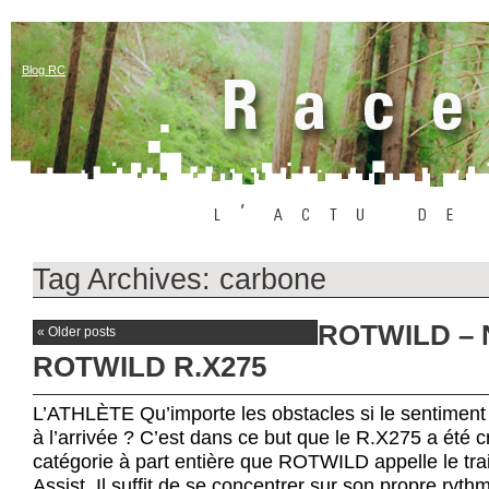
Blog RC
Tag Archives:
carbone
ROTWILD – 
«
Older posts
ROTWILD R.X275
L’ATHLÈTE Qu’importe les obstacles si le sentiment
à l’arrivée ? C’est dans ce but que le R.X275 a été c
catégorie à part entière que ROTWILD appelle le trai
Assist. Il suffit de se concentrer sur son propre ryth