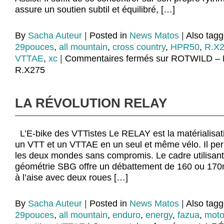
assure un soutien subtil et équilibré, […]
By
Sacha Auteur
|
Posted in
News Matos
|
Also tag
29pouces
,
all mountain
,
cross country
,
HPR50
,
R.X
VTTAE
,
xc
|
Commentaires fermés
sur ROTWILD –
R.X275
LA RÉVOLUTION RELAY
L’E-bike des VTTistes Le RELAY est la matérialisati
un VTT et un VTTAE en un seul et même vélo. Il pe
les deux mondes sans compromis. Le cadre utilisan
géométrie SBG offre un débattement de 160 ou 170mm
à l’aise avec deux roues […]
By
Sacha Auteur
|
Posted in
News Matos
|
Also tag
29pouces
,
all mountain
,
enduro
,
energy
,
fazua
,
moto