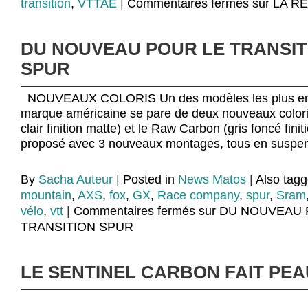
transition
,
VTTAE
|
Commentaires fermés
sur LA R
DU NOUVEAU POUR LE TRANSIT
SPUR
NOUVEAUX COLORIS Un des modèles les plus emb
marque américaine se pare de deux nouveaux coloris
clair finition matte) et le Raw Carbon (gris foncé finit
proposé avec 3 nouveaux montages, tous en suspe
By
Sacha Auteur
|
Posted in
News Matos
|
Also tag
mountain
,
AXS
,
fox
,
GX
,
Race company
,
spur
,
Sram
vélo
,
vtt
|
Commentaires fermés
sur DU NOUVEAU 
TRANSITION SPUR
LE SENTINEL CARBON FAIT PE