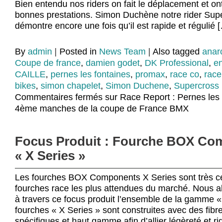
Bien entendu nos riders on fait le déplacement et ont 
bonnes prestations. Simon Duchène notre rider Su
démontre encore une fois qu’il est rapide et régulié 
By
admin
|
Posted in
News Team
|
Also tagged
anar
Coupe de france
,
damien godet
,
DK Professional
,
e
CAILLE
,
pernes les fontaines
,
promax
,
race co
,
race
bikes
,
simon chapelet
,
Simon Duchene
,
Supercross
Commentaires fermés
sur Race Report : Pernes les
4ème manches de la coupe de France BMX
Focus Produit : Fourche BOX Co
« X Series »
Les fourches BOX Components X Series sont très ce
fourches race les plus attendues du marché. Nous a
à travers ce focus produit l’ensemble de la gamme «
fourches « X Series » sont construites avec des fib
spécifiques et haut gamme afin d’allier légèreté et rig