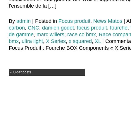
l’ensemble de la […]
By
admin
|
Posted in
Focus produit
,
News Matos
|
A
carbon
,
CNC
,
damien godet
,
focus produit
,
fourche
,
de gamme
,
marc willers
,
race co bmx
,
Race compan
bmx
,
ultra light
,
X Series
,
x squared
,
XL
|
Commentai
Focus Produit : Fourche BOX Components « X Seri
«
Older posts