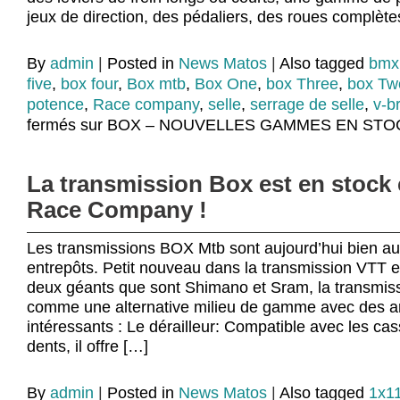
jeux de direction, des pédaliers, des roues complète
By
admin
|
Posted in
News Matos
|
Also tagged
bmx
five
,
box four
,
Box mtb
,
Box One
,
box Three
,
box Tw
potence
,
Race company
,
selle
,
serrage de selle
,
v-b
fermés
sur BOX – NOUVELLES GAMMES EN STO
La transmission Box est en stock
Race Company !
Les transmissions BOX Mtb sont aujourd’hui bien a
entrepôts. Petit nouveau dans la transmission VTT et
deux géants que sont Shimano et Sram, la transmis
comme une alternative milieu de gamme avec des 
intéressants : Le dérailleur: Compatible avec les cas
dents, il offre […]
By
admin
|
Posted in
News Matos
|
Also tagged
1x1