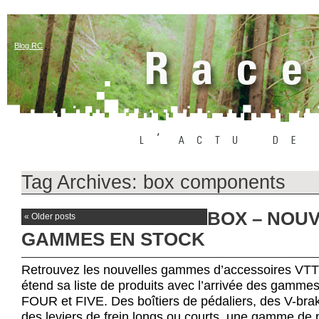
Blog RC
Tag Archives:
box components
BOX – NOU
«
Older posts
GAMMES EN STOCK
Retrouvez les nouvelles gammes d’accessoires VT
étend sa liste de produits avec l’arrivée des gam
FOUR et FIVE. Des boîtiers de pédaliers, des V-bra
des leviers de frein longs ou courts, une gamme de 