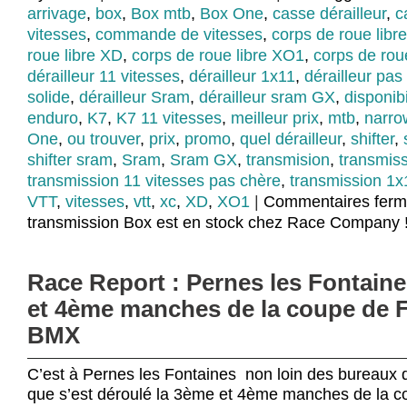
arrivage
,
box
,
Box mtb
,
Box One
,
casse dérailleur
,
c
vitesses
,
commande de vitesses
,
corps de roue libr
roue libre XD
,
corps de roue libre XO1
,
corps de rou
dérailleur 11 vitesses
,
dérailleur 1x11
,
dérailleur pas
solide
,
dérailleur Sram
,
dérailleur sram GX
,
disponibi
enduro
,
K7
,
K7 11 vitesses
,
meilleur prix
,
mtb
,
narro
One
,
ou trouver
,
prix
,
promo
,
quel dérailleur
,
shifter
,
shifter sram
,
Sram
,
Sram GX
,
transmision
,
transmiss
transmission 11 vitesses pas chère
,
transmission 1x
VTT
,
vitesses
,
vtt
,
xc
,
XD
,
XO1
|
Commentaires fer
transmission Box est en stock chez Race Company 
Race Report : Pernes les Fontain
et 4ème manches de la coupe de 
BMX
C’est à Pernes les Fontaines non loin des bureau
que s’est déroulé la 3ème et 4ème manches de la c