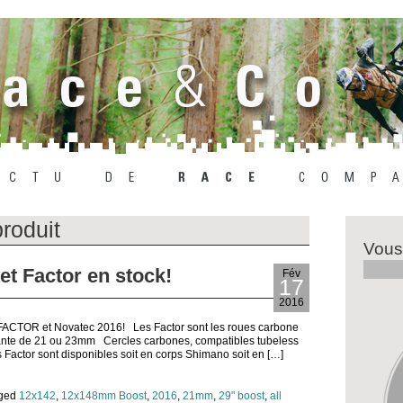
produit
Vous
 Factor en stock!
Fév
17
2016
 FACTOR et Novatec 2016! Les Factor sont les roues carbone
jante de 21 ou 23mm Cercles carbones, compatibles tubeless
s Factor sont disponibles soit en corps Shimano soit en […]
gged
12x142
,
12x148mm Boost
,
2016
,
21mm
,
29" boost
,
all