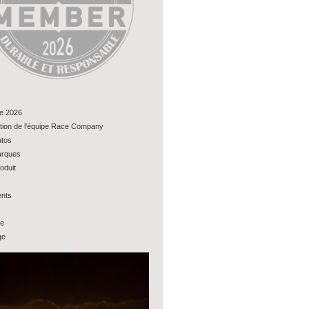
e 2026
tion de l’équipe Race Company
tos
rques
oduit
nts
ue
ge