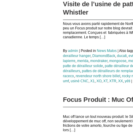
Visite de l’usine de pa
Whistler
Nous vous avons parlé rapidement de North S
peu un Focus produit sur notre blog devrait 
remplacement. Conçues et fabriquées à Whi
canadienne. Le temps […]
By
admin
|
Posted in
News Matos
|
Also ta
derailleur hanger
,
DiamondBack
,
ducati
,
evi
lapierre
,
merida
,
mondraker
,
mongoose
,
mo
patte de dérailleur solide
,
patte dérailleur 
dérailleurs
,
pattes de dérailleurs de rempl
raceco
,
revendeur north shore billet
,
rocky 
umf
,
usiné CNC
,
X1
,
XO
,
XT
,
XTR
,
XX
,
yéti
|
Focus Produit : Muc Of
Muc off lance un tout nouveau produit: le Si
développement de muc off, non seulement il em
frictions de votre amorto, fourche ou tige d
lors […]