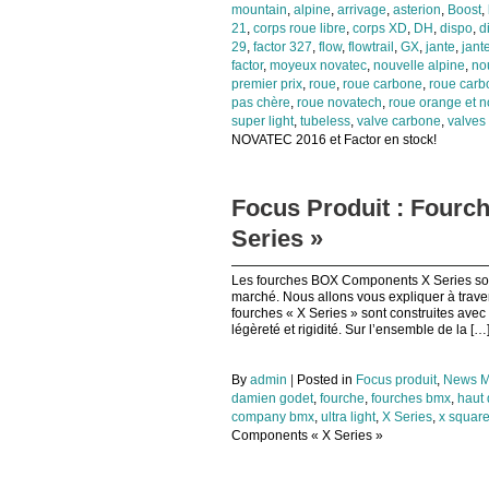
mountain
,
alpine
,
arrivage
,
asterion
,
Boost
,
21
,
corps roue libre
,
corps XD
,
DH
,
dispo
,
d
29
,
factor 327
,
flow
,
flowtrail
,
GX
,
jante
,
jant
factor
,
moyeux novatec
,
nouvelle alpine
,
no
premier prix
,
roue
,
roue carbone
,
roue carb
pas chère
,
roue novatech
,
roue orange et n
super light
,
tubeless
,
valve carbone
,
valves
NOVATEC 2016 et Factor en stock!
Focus Produit : Four
Series »
Les fourches BOX Components X Series sont
marché. Nous allons vous expliquer à trave
fourches « X Series » sont construites avec
légèreté et rigidité. Sur l’ensemble de la […
By
admin
|
Posted in
Focus produit
,
News M
damien godet
,
fourche
,
fourches bmx
,
haut
company bmx
,
ultra light
,
X Series
,
x squar
Components « X Series »