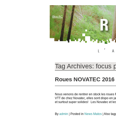
Blog RC
Tag Archives:
focus 
Roues NOVATEC 2016 et
Nous venons de rentrer en stock les roues
VTT de chez Novatec, elles sont dispo en 
et surtout super solides! Les Novatec et le
By
admin
|
Posted in
News Matos
|
Also ta