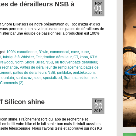
ttes de dérailleurs NSB à
Nov
01
2012
hore Billet lors de notre présentation du Roc d’azur et d’ici
vous permettre d’en savoir plus sur ces pattes de dérailleurs de
stler par une équipe de passionnés la production est 100%
gged
100% canadienne
,
B'twin
,
commencal
,
cove
,
cube
,
l
,
fabriqué à Whistler
,
Felt
,
fixation dérailleur
,
GT
,
kona
,
KTM
,
rewood
,
North Shore Billet
,
NSB
,
ou trouver patte dérailleur
,
de rechange
,
Pattes de dérailleur de remplacement
,
pattes de
acement
,
pattes de dérailleurs NSB
,
pinkbike
,
pinkbike.com
,
mountain
,
santacruz
,
scott
,
spécialized
,
Sram
,
transition
,
trek
,
Comments (2)
f Silicon shine
Déc
20
2010
licon shine. Fraîchement sorti du labo de recherche et
bellit votre bike et le fait sentir bon mais il réduit aussi les
e selle télescopique. Nous l’avons testé et approuvé sur nos KS