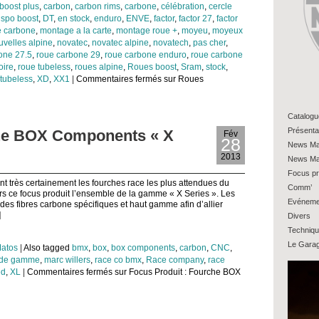
boost plus
,
carbon
,
carbon rims
,
carbone
,
célébration
,
cercle
ispo boost
,
DT
,
en stock
,
enduro
,
ENVE
,
factor
,
factor 27
,
factor
e carbone
,
montage a la carte
,
montage roue +
,
moyeu
,
moyeux
uvelles alpine
,
novatec
,
novatec alpine
,
novatech
,
pas cher
,
one 27.5
,
roue carbone 29
,
roue carbone enduro
,
roue carbone
oire
,
roue tubeless
,
roues alpine
,
Roues boost
,
Sram
,
stock
,
 tubeless
,
XD
,
XX1
|
Commentaires fermés
sur Roues
Catalogu
Présenta
che BOX Components « X
Fév
28
News Ma
2013
News Ma
Focus pr
 très certainement les fourches race les plus attendues du
Comm’
rs ce focus produit l’ensemble de la gamme « X Series ». Les
Evéneme
 des fibres carbone spécifiques et haut gamme afin d’allier
]
Divers
Techniq
Le Gara
atos
|
Also tagged
bmx
,
box
,
box components
,
carbon
,
CNC
,
 de gamme
,
marc willers
,
race co bmx
,
Race company
,
race
ed
,
XL
|
Commentaires fermés
sur Focus Produit : Fourche BOX