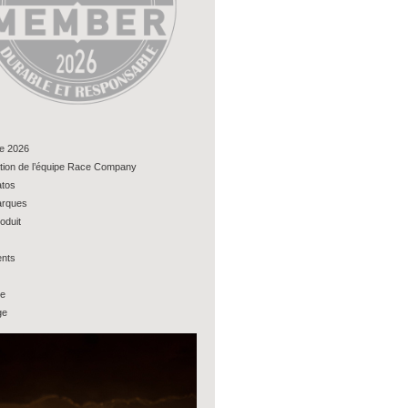
e 2026
tion de l’équipe Race Company
tos
rques
oduit
nts
ue
ge