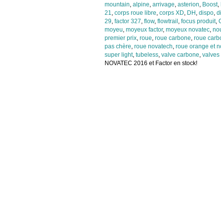
mountain
,
alpine
,
arrivage
,
asterion
,
Boost
,
21
,
corps roue libre
,
corps XD
,
DH
,
dispo
,
d
29
,
factor 327
,
flow
,
flowtrail
,
focus produit
,
moyeu
,
moyeux factor
,
moyeux novatec
,
nou
premier prix
,
roue
,
roue carbone
,
roue carb
pas chère
,
roue novatech
,
roue orange et n
super light
,
tubeless
,
valve carbone
,
valves
NOVATEC 2016 et Factor en stock!