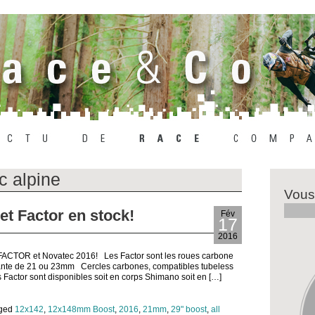
c alpine
Vous
 Factor en stock!
Fév
17
2016
 FACTOR et Novatec 2016! Les Factor sont les roues carbone
jante de 21 ou 23mm Cercles carbones, compatibles tubeless
s Factor sont disponibles soit en corps Shimano soit en […]
gged
12x142
,
12x148mm Boost
,
2016
,
21mm
,
29" boost
,
all