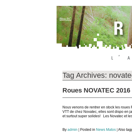
Blog RC
Tag Archives:
novate
Roues NOVATEC 2016 et
Nous venons de rentrer en stock les roues
VTT de chez Novatec, elles sont dispo en 
et surtout super solides! Les Novatec et le
By
admin
|
Posted in
News Matos
|
Also ta