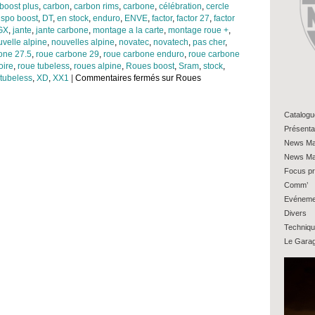
boost plus
,
carbon
,
carbon rims
,
carbone
,
célébration
,
cercle
ispo boost
,
DT
,
en stock
,
enduro
,
ENVE
,
factor
,
factor 27
,
factor
GX
,
jante
,
jante carbone
,
montage a la carte
,
montage roue +
,
velle alpine
,
nouvelles alpine
,
novatec
,
novatech
,
pas cher
,
one 27.5
,
roue carbone 29
,
roue carbone enduro
,
roue carbone
oire
,
roue tubeless
,
roues alpine
,
Roues boost
,
Sram
,
stock
,
 tubeless
,
XD
,
XX1
|
Commentaires fermés
sur Roues
Catalogu
Présenta
News Ma
News Ma
Focus pr
Comm’
Evéneme
Divers
Techniq
Le Gara