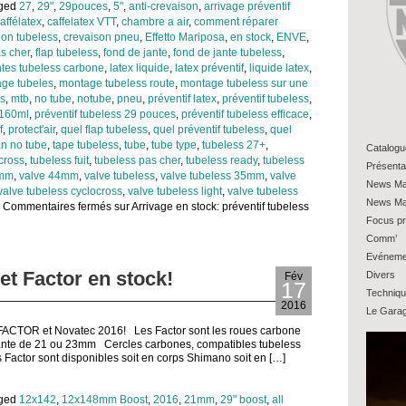
gged
27
,
29"
,
29pouces
,
5"
,
anti-crevaison
,
arrivage préventif
affélatex
,
caffelatex VTT
,
chambre a air
,
comment réparer
ion tubeless
,
crevaison pneu
,
Effetto Mariposa
,
en stock
,
ENVE
,
as cher
,
flap tubeless
,
fond de jante
,
fond de jante tubeless
,
ntes tubeless carbone
,
latex liquide
,
latex préventif
,
liquide latex
,
ge tubeles
,
montage tubeless route
,
montage tubeless sur une
ss
,
mtb
,
no tube
,
notube
,
pneu
,
préventif latex
,
préventif tubeless
,
 160ml
,
préventif tubeless 29 pouces
,
préventif tubeless efficace
,
f
,
protect'air
,
quel flap tubeless
,
quel préventif tubeless
,
quel
an no tube
,
tape tubeless
,
tube
,
tube type
,
tubeless 27+
,
Catalogu
cross
,
tubeless fuit
,
tubeless pas cher
,
tubeless ready
,
tubeless
Présenta
5mm
,
valve 44mm
,
valve tubeless
,
valve tubeless 35mm
,
valve
News Ma
valve tubeless cyclocross
,
valve tubeless light
,
valve tubeless
News Ma
Commentaires fermés
sur Arrivage en stock: préventif tubeless
Focus pr
Comm’
Evéneme
 Factor en stock!
Divers
Fév
17
Techniq
2016
Le Gara
 FACTOR et Novatec 2016! Les Factor sont les roues carbone
jante de 21 ou 23mm Cercles carbones, compatibles tubeless
s Factor sont disponibles soit en corps Shimano soit en […]
gged
12x142
,
12x148mm Boost
,
2016
,
21mm
,
29" boost
,
all