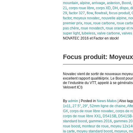
mountain
,
alpine
,
arrivage
,
asterion
,
Boost
,
21
,
corps roue libre
,
corps XD
,
DH
,
dispo
,
d
29
,
factor 327
,
flow
,
flowtrail
,
focus produit
,
factor
,
moyeux novatec
,
nouvelle alpine
,
no
premier prix
,
roue
,
roue carbone
,
roue carb
pas chère
,
roue novatech
,
roue orange et n
super light
,
tubeless
,
valve carbone
,
valves
NOVATEC 2016 et Factor en stock!
Focus produit: Moyeux
Novatec vient de sortir de nouveaux moyeu
excellent rapport qualité/prix. Le Boost po
de l’industrie du VTT, appelé à se généralise
Velovert ICI)
By
admin
|
Posted in
News Matos
|
Also ta
1x11
,
27.5"
,
29"
,
52mm ligne de chaine
,
Aft
GX
,
corps de roue libre novatec
,
corps de r
corps de roue libre XX1
,
D541SB
,
D541SB
standard boost
,
gammes 2016
,
gammes 20
roue boost
,
monteur de roue
,
moyeu 12x148
la carte
,
moyeu standard boost
,
moyeux
,
mo