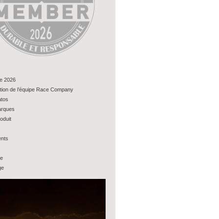
e 2026
tion de l’équipe Race Company
tos
rques
oduit
nts
ue
ge