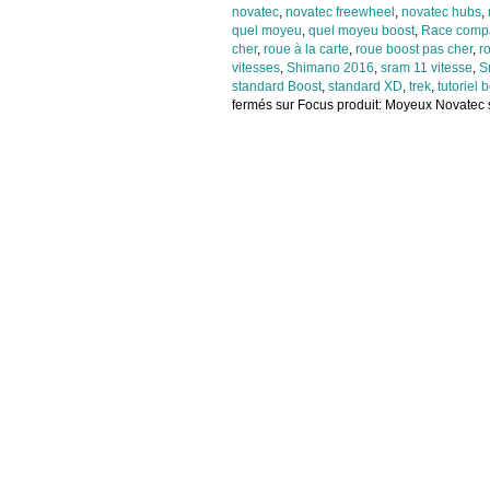
novatec
,
novatec freewheel
,
novatec hubs
,
quel moyeu
,
quel moyeu boost
,
Race comp
cher
,
roue à la carte
,
roue boost pas cher
,
r
vitesses
,
Shimano 2016
,
sram 11 vitesse
,
S
standard Boost
,
standard XD
,
trek
,
tutoriel 
fermés
sur Focus produit: Moyeux Novatec 