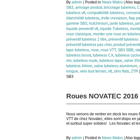
By
admin
|
Posted in
News Matos
|
Also ta
SB3
,
arrivage produit
,
bricolage tubeless
,
C
tubeless vtt
,
compatibilité tubeless
,
convers
étanchéité tubeless
,
évite crevaison
,
flap p
gamme SB3
,
hutchinson
,
jante tubeless
,
ja
liquide preventif vtt
,
liquide Tubeless
,
monta
roue classique
,
monter une roue en tubele
préventif tubeless 1 litre
,
préventif tubeless
préventif tubeless pas cher
,
produit préventi
tape tubeless
,
roue
,
roue VTT
,
SB3 SBB
,
st
tubeless boost
,
tubeless CX
,
tubeless cyclo
rim
,
tubeless route
,
tubeless tape
,
valve 3
tubeless 44mm
,
valve tubeless aluminium
,
longue
,
velo tout terrain
,
vtt
,
zéro flats
,
ZTR
|
SB3
Roues NOVATEC 2016 et
Nous venons de rentrer en stock les roues
VTT de chez Novatec, elles sont dispo en 
et surtout super solides! Les Novatec et le
By
admin
|
Posted in
News Matos
|
Also ta