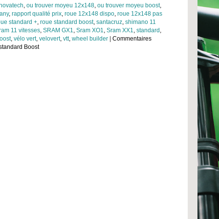
novatech
,
ou trouver moyeu 12x148
,
ou trouver moyeu boost
,
any
,
rapport qualité prix
,
roue 12x148 dispo
,
roue 12x148 pas
oue standard +
,
roue standard boost
,
santacruz
,
shimano 11
ram 11 vitesses
,
SRAM GX1
,
Sram XO1
,
Sram XX1
,
standard
,
boost
,
vélo vert
,
velovert
,
vtt
,
wheel builder
|
Commentaires
standard Boost