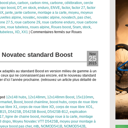
boost plus
,
carbon
,
carbon rims
,
carbone
,
célébration
,
cercle
ispo boost
,
DT
,
en stock
,
enduro
,
ENVE
,
factor
,
factor 27
,
factor
GX
,
jante
,
jante carbone
,
montage a la carte
,
moyeu
,
moyeux
uvelles alpine
,
novatec
,
novatec alpine
,
novatech
,
pas cher
,
one 27.5
,
roue carbone 29
,
roue carbone enduro
,
roue carbone
oire
,
roue tubeless
,
roues alpine
,
Roues boost
,
Sram
,
stock
,
 tubeless
,
XD
,
XX1
|
Commentaires fermés
sur Roues
 Novatec standard Boost
Nov
25
2015
x adaptés au standard Boost en version milieu de gamme à un
ur ceux qui ne connaissent pas encore, est le nouveau standard
r d’ici l’année prochaine. (retrouvez un article plus détaillé de
gged
12x148 hubs
,
12x148mm
,
12x148mm Boost
,
15x110mm
,
ermarket
,
Boost
,
boost chainline
,
boost hubs
,
corps de roue libre
oue libre X1
,
corps de roue libre XD
,
corps de roue libre XO1
,
-B15
,
D542SB
,
D542SB Boost
,
D542SB-B12
,
explication
17
,
ligne de chaine boost
,
montage roue à la carte
,
montage
 dispo
,
Moyeu Novatec VTT D542SB
,
moyeu pour montage à
yeux boost pas cher
,
mtb
,
NOMOD541B
,
NOMOD542B
,