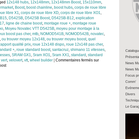
gged
12x148 hubs
,
12x148mm
,
12x148mm Boost
,
15x110mm
,
ermarket
,
Boost
,
boost chainline
,
boost hubs
,
corps de roue libre
oue libre X1
,
corps de roue libre XD
,
corps de roue libre XO1
,
-B15
,
D542SB
,
D542SB Boost
,
D542SB-B12
,
explication
17
,
ligne de chaine boost
,
montage roue +
,
montage roue
po
,
Moyeu Novatec VTT D542SB
,
moyeu pour montage à la
ux boost pas cher
,
mtb
,
NOMOD541B
,
NOMOD542B
,
novatec
,
,
ou trouver moyeu 12x148
,
ou trouver moyeu boost
,
quel
rapport qualité prix
,
roue 12x148 dispo
,
roue 12x148 pas cher
,
tandard +
,
roue standard boost
,
santacruz
,
shimano 11 vitesses
,
Catalogu
tesses
,
SRAM GX1
,
Sram XO1
,
Sram XX1
,
standard
,
standard
Présenta
 vert
,
velovert
,
vtt
,
wheel builder
|
Commentaires fermés
sur
News Ma
oost
News Ma
Focus pr
Comm’
Evéneme
Divers
Techniq
Le Gara