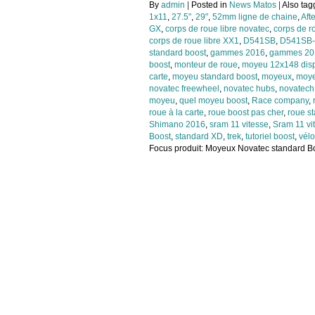
By
admin
|
Posted in
News Matos
|
Also ta
1x11
,
27.5"
,
29"
,
52mm ligne de chaine
,
Aft
GX
,
corps de roue libre novatec
,
corps de r
corps de roue libre XX1
,
D541SB
,
D541SB
standard boost
,
gammes 2016
,
gammes 20
boost
,
monteur de roue
,
moyeu 12x148 dis
carte
,
moyeu standard boost
,
moyeux
,
moye
novatec freewheel
,
novatec hubs
,
novatech
moyeu
,
quel moyeu boost
,
Race company
,
roue à la carte
,
roue boost pas cher
,
roue s
Shimano 2016
,
sram 11 vitesse
,
Sram 11 vi
Boost
,
standard XD
,
trek
,
tutoriel boost
,
vélo
Focus produit: Moyeux Novatec standard B