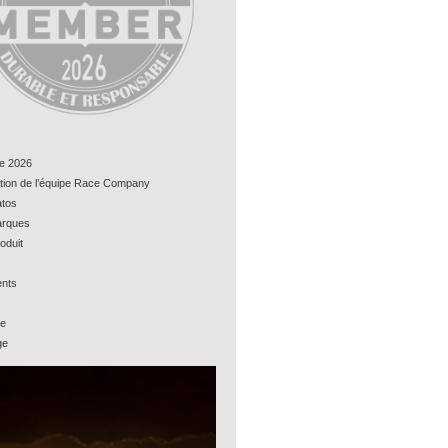
e 2026
tion de l’équipe Race Company
tos
rques
oduit
nts
ue
ge