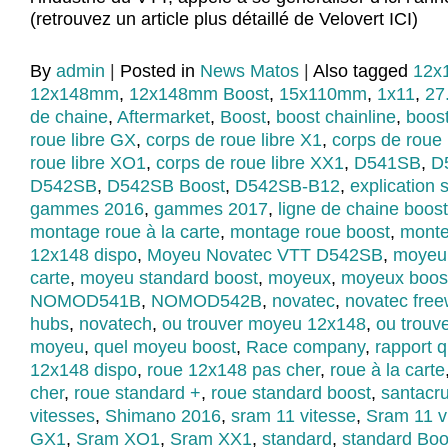
(retrouvez un article plus détaillé de Velovert ICI)
By
admin
|
Posted in
News Matos
|
Also tagged
12x
12x148mm
,
12x148mm Boost
,
15x110mm
,
1x11
,
27
de chaine
,
Aftermarket
,
Boost
,
boost chainline
,
boos
roue libre GX
,
corps de roue libre X1
,
corps de roue 
roue libre XO1
,
corps de roue libre XX1
,
D541SB
,
D
D542SB
,
D542SB Boost
,
D542SB-B12
,
explication 
gammes 2016
,
gammes 2017
,
ligne de chaine boost
montage roue à la carte
,
montage roue boost
,
monte
12x148 dispo
,
Moyeu Novatec VTT D542SB
,
moyeu 
carte
,
moyeu standard boost
,
moyeux
,
moyeux boost
NOMOD541B
,
NOMOD542B
,
novatec
,
novatec fre
hubs
,
novatech
,
ou trouver moyeu 12x148
,
ou trouv
moyeu
,
quel moyeu boost
,
Race company
,
rapport q
12x148 dispo
,
roue 12x148 pas cher
,
roue à la carte
cher
,
roue standard +
,
roue standard boost
,
santacr
vitesses
,
Shimano 2016
,
sram 11 vitesse
,
Sram 11 v
GX1
,
Sram XO1
,
Sram XX1
,
standard
,
standard Boo