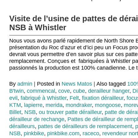
Visite de l’usine de pattes de dérai
NSB à Whistler
Nous vous avons parlé rapidement de North Shore Bil
présentation du Roc d’azur et d’ici peu un Focus pro
devrait vous permettre d’en savoir plus sur ces patte
remplacement. Conçues et fabriquées à Whistler pa
passionnés la production est 100% canadienne. Le 
By
admin
|
Posted in
News Matos
|
Also tagged
100
B'twin
,
commencal
,
cove
,
cube
,
derailleur hanger
,
D
evil
,
fabriqué à Whistler
,
Felt
,
fixation dérailleur
,
focu
KTM
,
lapierre
,
merida
,
mondraker
,
mongoose
,
more
Billet
,
NSB
,
ou trouver patte dérailleur
,
patte de dérai
dérailleur de rechange
,
Pattes de dérailleur de rem
dérailleurs
,
pattes de dérailleurs de remplacement
,
p
NSB
,
pinkbike
,
pinkbike.com
,
raceco
,
revendeur nort