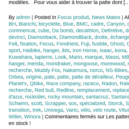
modèles. Pour vous aider à trouver la patte dont [
By
admin
|
Posted in
Focus produit
,
News Matos
|
A
BH
,
Bianchi
,
bicyclette
,
Blue
,
BMC
,
cadre
,
Canyon
,
commencal
,
cube
,
Da bomb
,
decathlon
,
Definitive
,
d
devinci
,
Diamonback
,
DiamondBack
,
droite
,
échang
Felt
,
fixation
,
Focus
,
Fondriest
,
Fuji
,
fusible
,
Ghost
,
sport
,
Haibike
,
hanger
,
ibis
,
Iron Horse
,
Isaac
,
kona
,
Kuwahara
,
lapierre
,
Look
,
Marin
,
marque
,
Massi
,
M
hanger
,
merida
,
mondraker
,
mongoose
,
morewood
,
recherche
,
Muddy Fox
,
Nakamura
,
norco
,
NS-Bikes
Orbea
,
origine
,
pate
,
patte
,
patte de dérailleur
,
Peug
Planet'x
,
Qbike
,
Race company
,
raceco
,
Radon
,
Ral
recherche
,
Red bull
,
Redline
,
remplacement
,
replac
d'azur
,
rockrider
,
rocky mountain
,
santacruz
,
Santan
Schwinn
,
scott
,
Scrapper
,
sos
,
spécialized
,
Storck
,
S
transition
,
trek
,
Univega
,
Vario
,
vélo
,
velo route
,
Vitu
Wilier
,
Winora
|
Commentaires fermés
sur Les pattes
en stock !