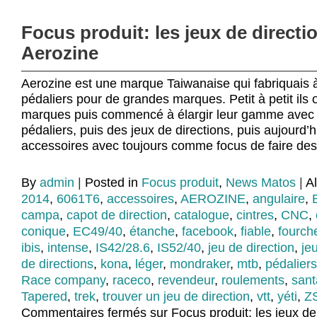
Focus produit: les jeux de directi
Aerozine
Aerozine est une marque Taiwanaise qui fabriquais à
pédaliers pour de grandes marques. Petit à petit ils 
marques puis commencé à élargir leur gamme avec d
pédaliers, puis des jeux de directions, puis aujourd’h
accessoires avec toujours comme focus de faire des 
By
admin
|
Posted in
Focus produit
,
News Matos
|
A
2014
,
6061T6
,
accessoires
,
AEROZINE
,
angulaire
,
campa
,
capot de direction
,
catalogue
,
cintres
,
CNC
,
conique
,
EC49/40
,
étanche
,
facebook
,
fiable
,
fourch
ibis
,
intense
,
IS42/28.6
,
IS52/40
,
jeu de direction
,
je
de directions
,
kona
,
léger
,
mondraker
,
mtb
,
pédaliers
Race company
,
raceco
,
revendeur
,
roulements
,
sant
Tapered
,
trek
,
trouver un jeu de direction
,
vtt
,
yéti
,
Z
Commentaires fermés
sur Focus produit: les jeux de