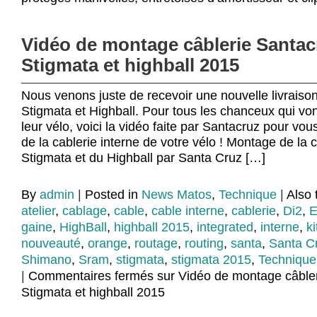
Vidéo de montage câblerie Santac
Stigmata et highball 2015
Nous venons juste de recevoir une nouvelle livraiso
Stigmata et Highball. Pour tous les chanceux qui von
leur vélo, voici la vidéo faite par Santacruz pour vo
de la cablerie interne de votre vélo ! Montage de la c
Stigmata et du Highball par Santa Cruz […]
By
admin
|
Posted in
News Matos
,
Technique
|
Also
atelier
,
cablage
,
cable
,
cable interne
,
cablerie
,
Di2
,
gaine
,
HighBall
,
highball 2015
,
integrated
,
interne
,
ki
nouveauté
,
orange
,
routage
,
routing
,
santa
,
Santa C
Shimano
,
Sram
,
stigmata
,
stigmata 2015
,
Technique
|
Commentaires fermés
sur Vidéo de montage câble
Stigmata et highball 2015