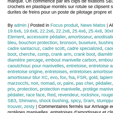
marque. On commence par les clips de fixations SB3
crochets en plastique montés sur rotule se clipsent s
durites de freins pour un poste de pilotage propre et
By
admin
|
Posted in
Focus produit
,
News Matos
|
A
19.6x6
,
19.6x8
,
22.2x6
,
22.2x8
,
25.4x6
,
25.4x8
,
30x
Element
,
accessoire pédalier
,
amortisseur
,
anodisat
bleu
,
bouchon protection
,
bronson
,
buselure
,
bushin
cadre santacruz
,
cadre scott
,
cadre specialized
,
cao
boot
,
cherche
,
comp
,
crank arm
,
crank boot
,
diamètr
diamètre percage
,
embout manivelle carbon
,
embout
caoutchouc pour manivelles
,
entretoise
,
entretoise 
entretoise origine
,
entretoises
,
entretoises amortisse
amortisseur blur XC
,
evo
,
fox
,
fsa
,
FSR
,
gold
,
lapier
marzocchi
,
noir
,
nomad
,
or
,
paire
,
pas cher
,
pédalier
prix
,
protection
,
protection manivelle
,
protège manive
pédalier
,
race face
,
Red
,
revendeur
,
rockshox
,
rouge
SB3
,
Shimano
,
shock bushing
,
spicy
,
Sram
,
stumpj
trouver
,
zesty
|
Commentaires fermés
sur Arrivage e
protèges manivelles, entretoises d’amortisseur et cli