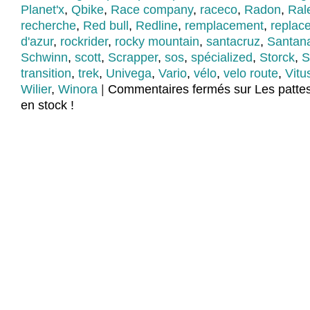
Planet'x
,
Qbike
,
Race company
,
raceco
,
Radon
,
Ral
recherche
,
Red bull
,
Redline
,
remplacement
,
replac
d'azur
,
rockrider
,
rocky mountain
,
santacruz
,
Santan
Schwinn
,
scott
,
Scrapper
,
sos
,
spécialized
,
Storck
,
S
transition
,
trek
,
Univega
,
Vario
,
vélo
,
velo route
,
Vitu
Wilier
,
Winora
|
Commentaires fermés
sur Les pattes
en stock !