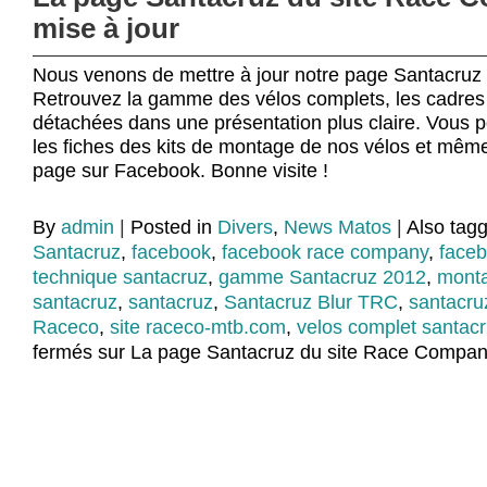
mise à jour
Nous venons de mettre à jour notre page Santacruz s
Retrouvez la gamme des vélos complets, les cadres 
détachées dans une présentation plus claire. Vous p
les fiches des kits de montage de nos vélos et même
page sur Facebook. Bonne visite !
By
admin
|
Posted in
Divers
,
News Matos
|
Also tag
Santacruz
,
facebook
,
facebook race company
,
faceb
technique santacruz
,
gamme Santacruz 2012
,
monta
santacruz
,
santacruz
,
Santacruz Blur TRC
,
santacru
Raceco
,
site raceco-mtb.com
,
velos complet santac
fermés
sur La page Santacruz du site Race Company