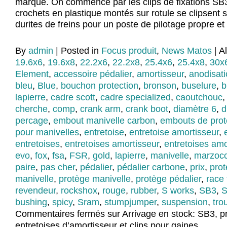
marque. On commence par les clips de fixations SB3
crochets en plastique montés sur rotule se clipsent s
durites de freins pour un poste de pilotage propre et
By
admin
|
Posted in
Focus produit
,
News Matos
|
A
19.6x6
,
19.6x8
,
22.2x6
,
22.2x8
,
25.4x6
,
25.4x8
,
30x
Element
,
accessoire pédalier
,
amortisseur
,
anodisat
bleu
,
Blue
,
bouchon protection
,
bronson
,
buselure
,
b
lapierre
,
cadre scott
,
cadre specialized
,
caoutchouc
cherche
,
comp
,
crank arm
,
crank boot
,
diamètre 6
,
d
percage
,
embout manivelle carbon
,
embouts de prot
pour manivelles
,
entretoise
,
entretoise amortisseur
,
entretoises
,
entretoises amortisseur
,
entretoises amo
evo
,
fox
,
fsa
,
FSR
,
gold
,
lapierre
,
manivelle
,
marzocc
paire
,
pas cher
,
pédalier
,
pédalier carbone
,
prix
,
prot
manivelle
,
protège manivelle
,
protège pédalier
,
race
revendeur
,
rockshox
,
rouge
,
rubber
,
S works
,
SB3
,
S
bushing
,
spicy
,
Sram
,
stumpjumper
,
suspension
,
tro
Commentaires fermés
sur Arrivage en stock: SB3, p
entretoises d’amortisseur et clips pour gaines.