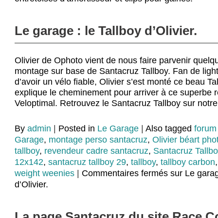
Le garage : le Tallboy d’Olivier.
Olivier de Ophoto vient de nous faire parvenir quel
montage sur base de Santacruz Tallboy. Fan de ligh
d’avoir un vélo fiable, Olivier s’est monté ce beau Tal
explique le cheminement pour arriver à ce superbe ré
Veloptimal. Retrouvez le Santacruz Tallboy sur notre
By
admin
|
Posted in
Le Garage
|
Also tagged
forum
Garage
,
montage perso santacruz
,
Olivier béart pho
tallboy
,
revendeur cadre santacruz
,
Santacruz Tallbo
12x142
,
santacruz tallboy 29
,
tallboy
,
tallboy carbon
weight weenies
|
Commentaires fermés
sur Le garage
d’Olivier.
La page Santacruz du site Race 