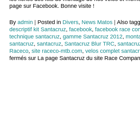
page sur Facebook. Bonne visite !
By
admin
|
Posted in
Divers
,
News Matos
|
Also tag
descriptif kit Santacruz
,
facebook
,
facebook race c
technique santacruz
,
gamme Santacruz 2012
,
monta
santacruz
,
santacruz
,
Santacruz Blur TRC
,
santacru
Raceco
,
site raceco-mtb.com
,
velos complet santac
fermés
sur La page Santacruz du site Race Company