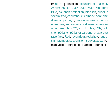
By
admin
|
Posted in
Focus produit
,
News M
25.4x6
,
25.4x8
,
30x6
,
30x8
,
50x8
,
5th Elem
Blue
,
bouchon protection
,
bronson
,
buselur
specialized
,
caoutchouc
,
carbone boot
,
che
diamètre percage
,
embout manivelle carbo
entretoise
,
entretoise amortisseur
,
entretois
amortisseur blur XC
,
evo
,
fox
,
fsa
,
FSR
,
gol
cher
,
pédalier
,
pédalier carbone
,
prix
,
prote
race face
,
Red
,
revendeur
,
rockshox
,
rouge
stumpjumper
,
suspension
,
trouver
,
zesty
|
C
manivelles, entretoises d’amortisseur et cli