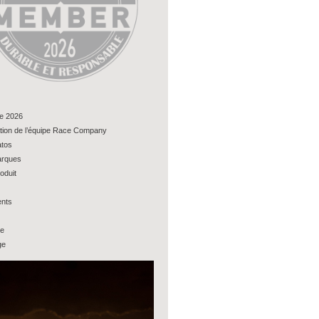
e 2026
tion de l’équipe Race Company
tos
rques
oduit
nts
ue
ge