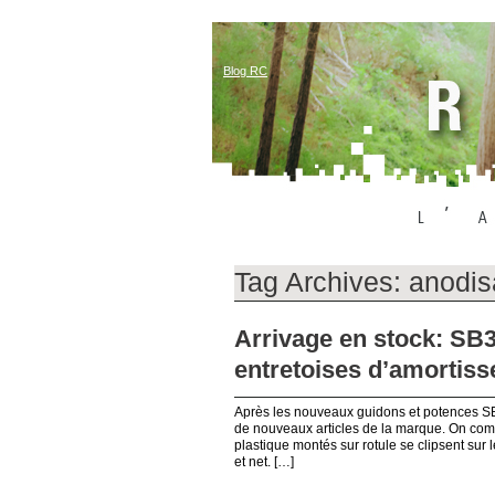
Blog RC
Tag Archives:
anodis
Arrivage en stock: SB3
entretoises d’amortisse
Après les nouveaux guidons et potences SB3
de nouveaux articles de la marque. On comm
plastique montés sur rotule se clipsent sur 
et net. […]