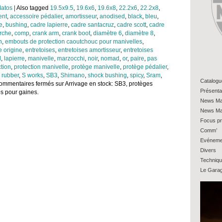
atos
|
Also tagged
19.5x9.5
,
19.6x6
,
19.6x8
,
22.2x6
,
22.2x8
,
ent
,
accessoire pédalier
,
amortisseur
,
anodised
,
black
,
bleu
,
e
,
bushing
,
cadre lapierre
,
cadre santacruz
,
cadre scott
,
cadre
rche
,
comp
,
crank arm
,
crank boot
,
diamètre 6
,
diamètre 8
,
n
,
embouts de protection caoutchouc pour manivelles
,
e origine
,
entretoises
,
entretoises amortisseur
,
entretoises
d
,
lapierre
,
manivelle
,
marzocchi
,
noir
,
nomad
,
or
,
paire
,
pas
ction
,
protection manivelle
,
protège manivelle
,
protège pédalier
,
,
rubber
,
S works
,
SB3
,
Shimano
,
shock bushing
,
spicy
,
Sram
,
Catalogu
ommentaires fermés
sur Arrivage en stock: SB3, protèges
Présenta
ps pour gaines.
News Ma
News Ma
Focus pr
Comm’
Evéneme
Divers
Techniq
Le Gara