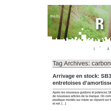
Blog RC
Tag Archives:
carbon
Arrivage en stock: SB3
entretoises d’amortisse
Après les nouveaux guidons et potences SB3
de nouveaux articles de la marque. On comm
plastique montés sur rotule se clipsent sur 
et net. […]