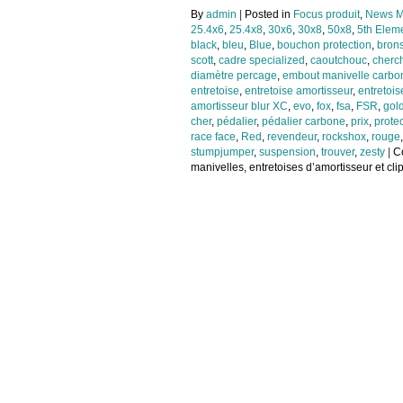
By
admin
|
Posted in
Focus produit
,
News M
25.4x6
,
25.4x8
,
30x6
,
30x8
,
50x8
,
5th Elem
black
,
bleu
,
Blue
,
bouchon protection
,
bron
scott
,
cadre specialized
,
caoutchouc
,
cherc
diamètre percage
,
embout manivelle carbo
entretoise
,
entretoise amortisseur
,
entretois
amortisseur blur XC
,
evo
,
fox
,
fsa
,
FSR
,
gol
cher
,
pédalier
,
pédalier carbone
,
prix
,
prote
race face
,
Red
,
revendeur
,
rockshox
,
rouge
stumpjumper
,
suspension
,
trouver
,
zesty
|
C
manivelles, entretoises d’amortisseur et cli