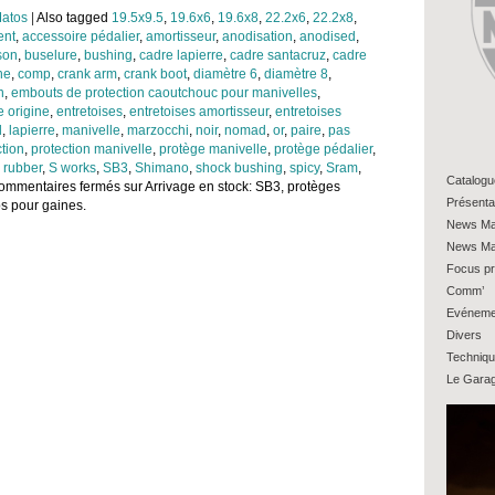
atos
|
Also tagged
19.5x9.5
,
19.6x6
,
19.6x8
,
22.2x6
,
22.2x8
,
ent
,
accessoire pédalier
,
amortisseur
,
anodisation
,
anodised
,
son
,
buselure
,
bushing
,
cadre lapierre
,
cadre santacruz
,
cadre
he
,
comp
,
crank arm
,
crank boot
,
diamètre 6
,
diamètre 8
,
n
,
embouts de protection caoutchouc pour manivelles
,
e origine
,
entretoises
,
entretoises amortisseur
,
entretoises
d
,
lapierre
,
manivelle
,
marzocchi
,
noir
,
nomad
,
or
,
paire
,
pas
ction
,
protection manivelle
,
protège manivelle
,
protège pédalier
,
,
rubber
,
S works
,
SB3
,
Shimano
,
shock bushing
,
spicy
,
Sram
,
Catalogu
ommentaires fermés
sur Arrivage en stock: SB3, protèges
Présenta
ps pour gaines.
News Ma
News Ma
Focus pr
Comm’
Evéneme
Divers
Techniq
Le Gara