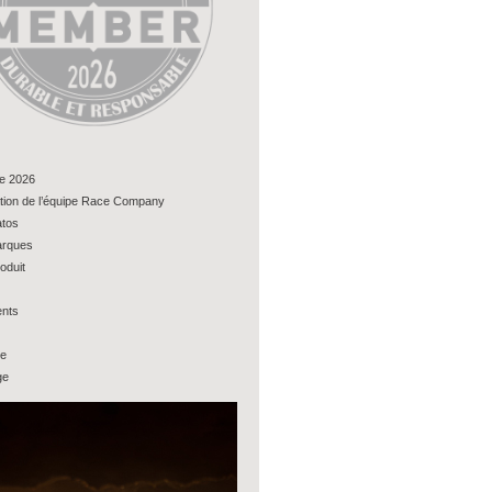
e 2026
tion de l’équipe Race Company
tos
rques
oduit
nts
ue
ge