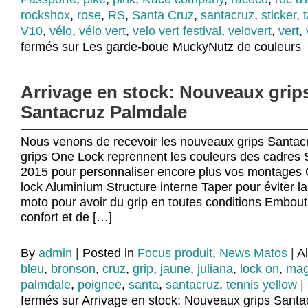
rockshox
,
rose
,
RS
,
Santa Cruz
,
santacruz
,
sticker
,
t
V10
,
vélo
,
vélo vert
,
velo vert festival
,
velovert
,
vert
,
fermés
sur Les garde-boue MuckyNutz de couleurs
Arrivage en stock: Nouveaux grip
Santacruz Palmdale
Nous venons de recevoir les nouveaux grips Santac
grips One Lock reprennent les couleurs des cadres
2015 pour personnaliser encore plus vos montages C
lock Aluminium Structure interne Taper pour éviter la
moto pour avoir du grip en toutes conditions Embout
confort et de […]
By
admin
|
Posted in
Focus produit
,
News Matos
|
A
bleu
,
bronson
,
cruz
,
grip
,
jaune
,
juliana
,
lock on
,
mag
palmdale
,
poignee
,
santa
,
santacruz
,
tennis yellow
|
fermés
sur Arrivage en stock: Nouveaux grips Sant