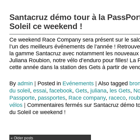
Santacruz démo tour à la PassPor
Soleil ce weekend !
Ce weekend Race Company sera présent sur le salo
l’un des meilleurs événements de l’année ! Retrouve
la gamme Santacruz avec notamment les nouveaux 
Juliana Roubion, notre vélo d’enduro pour filles! La
cette année dans la station des Gets à partir de ven
By
admin
|
Posted in
Evénements
|
Also tagged
bro
du soleil
,
essai
,
facebook
,
Gets
,
juliana
,
les Gets
,
No
Passporte
,
passportes
,
Race company
,
raceco
,
roub
vélos
|
Commentaires fermés
sur Santacruz démo to
du Soleil ce weekend !
«
Older posts