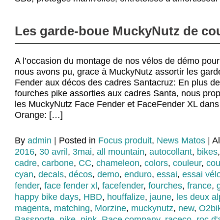
Les garde-boue MuckyNutz de co
A l’occasion du montage de nos vélos de démo pour
nous avons pu, grace à MuckyNutz assortir les gar
Fender aux décos des cadres Santacruz: En plus d
fourches pike assorties aux cadres Santa, nous pr
les MuckyNutz Face Fender et FaceFender XL dans 
Orange: […]
By
admin
|
Posted in
Focus produit
,
News Matos
|
A
2016
,
30 avril
,
3mai
,
all mountain
,
autocollant
,
bikes
cadre
,
carbone
,
CC
,
chameleon
,
colors
,
couleur
,
cou
cyan
,
decals
,
décos
,
demo
,
enduro
,
essai
,
essai vél
fender
,
face fender xl
,
facefender
,
fourches
,
france
,
happy bike days
,
HBD
,
houffalize
,
jaune
,
les deux a
magenta
,
matching
,
Morzine
,
muckynutz
,
new
,
O2bi
Passporte
,
pike
,
pink
,
Race company
,
raceco
,
roc d'