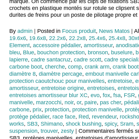
marque. On commence par les clips de fixations SB3
crochets en plastique montés sur rotule se clipsent s
durites de freins pour un poste de pilotage propre et
By
admin
|
Posted in
Focus produit
,
News Matos
|
A
19.6x6
,
19.6x8
,
22.2x6
,
22.2x8
,
25.4x6
,
25.4x8
,
30x
Element
,
accessoire pédalier
,
amortisseur
,
anodisat
bleu
,
Blue
,
bouchon protection
,
bronson
,
buselure
,
b
lapierre
,
cadre santacruz
,
cadre scott
,
cadre special
carbone boot
,
cherche
,
comp
,
crank arm
,
crank boot
diamètre 8
,
diamètre percage
,
embout manivelle ca
protection caoutchouc pour manivelles
,
entretoise
,
e
amortisseur
,
entretoise origine
,
entretoises
,
entretoi
entretoises amortisseur blur XC
,
evo
,
fox
,
fsa
,
FSR
,
manivelle
,
marzocchi
,
noir
,
or
,
paire
,
pas cher
,
pédali
carbone
,
prix
,
protection
,
protection manivelle
,
protè
protège pédalier
,
race face
,
Red
,
revendeur
,
rocksh
works
,
SB3
,
Shimano
,
shock bushing
,
spicy
,
Sram
,
suspension
,
trouver
,
zesty
|
Commentaires fermés
su
SB3, protèges manivelles, entretoises d’amortisseur 