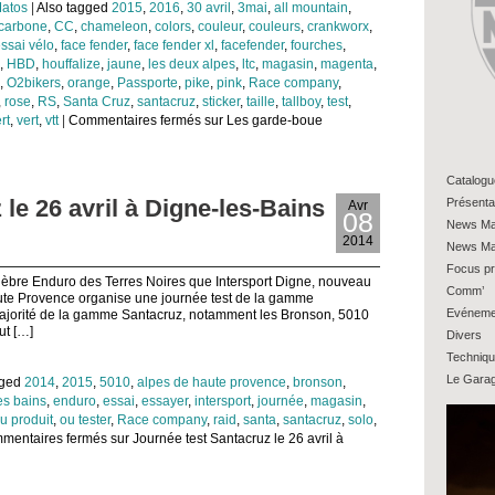
atos
|
Also tagged
2015
,
2016
,
30 avril
,
3mai
,
all mountain
,
carbone
,
CC
,
chameleon
,
colors
,
couleur
,
couleurs
,
crankworx
,
ssai vélo
,
face fender
,
face fender xl
,
facefender
,
fourches
,
,
HBD
,
houffalize
,
jaune
,
les deux alpes
,
ltc
,
magasin
,
magenta
,
,
O2bikers
,
orange
,
Passporte
,
pike
,
pink
,
Race company
,
,
rose
,
RS
,
Santa Cruz
,
santacruz
,
sticker
,
taille
,
tallboy
,
test
,
rt
,
vert
,
vtt
|
Commentaires fermés
sur Les garde-boue
Catalogu
le 26 avril à Digne-les-Bains
Présenta
Avr
08
News Ma
2014
News Ma
Focus pr
lèbre Enduro des Terres Noires que Intersport Digne, nouveau
Comm’
ute Provence organise une journée test de la gamme
Evéneme
majorité de la gamme Santacruz, notamment les Bronson, 5010
ut […]
Divers
Techniq
Le Gara
gged
2014
,
2015
,
5010
,
alpes de haute provence
,
bronson
,
es bains
,
enduro
,
essai
,
essayer
,
intersport
,
journée
,
magasin
,
u produit
,
ou tester
,
Race company
,
raid
,
santa
,
santacruz
,
solo
,
mentaires fermés
sur Journée test Santacruz le 26 avril à