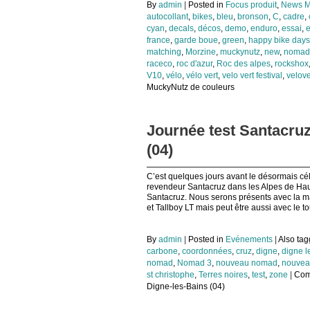
By
admin
|
Posted in
Focus produit
,
News M
autocollant
,
bikes
,
bleu
,
bronson
,
C
,
cadre
,
cyan
,
decals
,
décos
,
demo
,
enduro
,
essai
,
e
france
,
garde boue
,
green
,
happy bike days
matching
,
Morzine
,
muckynutz
,
new
,
nomad
raceco
,
roc d'azur
,
Roc des alpes
,
rockshox
V10
,
vélo
,
vélo vert
,
velo vert festival
,
velove
MuckyNutz de couleurs
Journée test Santacruz 
(04)
C’est quelques jours avant le désormais cé
revendeur Santacruz dans les Alpes de Ha
Santacruz. Nous serons présents avec la 
et Tallboy LT mais peut être aussi avec le to
By
admin
|
Posted in
Evénements
|
Also ta
carbone
,
coordonnées
,
cruz
,
digne
,
digne l
nomad
,
Nomad 3
,
nouveau nomad
,
nouvea
st christophe
,
Terres noires
,
test
,
zone
|
Com
Digne-les-Bains (04)