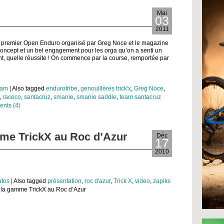
Mai
03
2011
e premier Open Enduro organisé par Greg Noce et le magazine
ncept et un bel engagement pour les orga qu’on a senti un
tant, quelle réussite ! On commence par la course, remportée par
eam
|
Also tagged
endurotribe
,
genouillères trick'x
,
Greg Noce
,
,
raceco
,
santacruz
,
smanie
,
smanie saddle
,
team santacruz
nts (4)
mme TrickX au Roc d’Azur
Déc
17
2010
tos
|
Also tagged
présentation
,
roc d'azur
,
Trick X
,
video
,
zapiks
 la gamme TrickX au Roc d’Azur