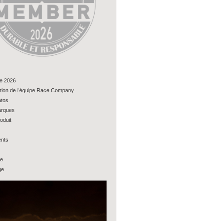
e 2026
tion de l’équipe Race Company
tos
rques
oduit
nts
ue
ge