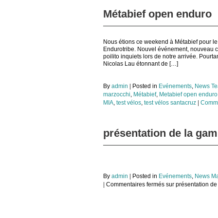
Métabief open enduro
Nous étions ce weekend à Métabief pour l
Endurotribe. Nouvel événement, nouveau co
poilito inquiets lors de notre arrivée. Pour
Nicolas Lau étonnant de […]
By
admin
|
Posted in
Evénements
,
News T
marzocchi
,
Métabief
,
Metabief open enduro
MIA
,
test vélos
,
test vélos santacruz
|
Comme
présentation de la ga
By
admin
|
Posted in
Evénements
,
News Ma
|
Commentaires fermés
sur présentation de