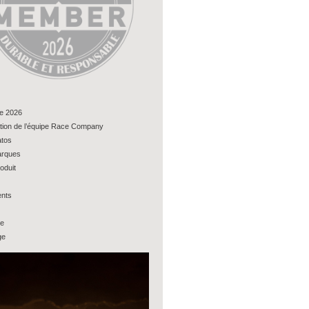
e 2026
tion de l’équipe Race Company
tos
rques
oduit
nts
ue
ge