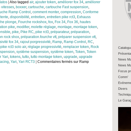
atos
|
Also tagged
air
,
ajouter token
,
améliorer fox 34
,
améliorer
 vitesses
,
boxxer
,
cartouche
,
cartouche Fast suspension
,
ouche Ramp Control
,
comment monter
,
compression
,
Conforme
tente
,
disponibilité
,
entretien
,
entretien pike rct3
,
Exhauss
che plonge
,
Fourche rockshox
,
fox
,
Fox 34
,
Fox 36
,
hautes
ation pike
,
modifier
,
molette réglage
,
montage
,
montage token
,
ensible
,
pike
,
Pike RC
,
pike rct3
,
préparateur
,
préparation
,
on rock shox
,
préparation.fourche vtt
,
préparer suspension vtt
,
ivité fox 34
,
rajout porgressivité
,
Ramp
,
Ramp Control
,
RC
,
pike rct3 solo air
,
réglage progressivité
,
remplacer token
,
Rock
Catalogu
spension
,
système suspension
,
système token
,
Token
,
Token
Présenta
 Yari
,
tokens
,
tutto
,
tutto montage token
,
upgrade
,
upgrade
News Ma
racing
,
Yari
,
Yari RCT3
|
Commentaires fermés
sur Ramp
News Ma
Focus pr
Comm’
Evéneme
Divers
Techniq
Le Gara