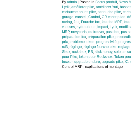
By
admin
|
Posted in
Focus produit
,
News M
Lyrik
,
améliorer pike
,
améliorer Yari
,
basses
cartouche ohlins pike
,
cartouche pike
,
cart
garage
,
conseil
,
Control
,
CR conception
,
dé
racing
,
fast
,
Fourche fox
,
fourche MRP
,
four
vitesses
,
hydraulique
,
impact
,
Lyrik
,
modific
MRP
,
novyparts
,
ou trouver
,
pas cher
,
pas s
préparation fox
,
préparation pike
,
preparati
prix
,
problème token
,
progressivité
,
progress
rct3
,
réglage
,
réglage fourche pike
,
reglage 
Shox
,
rockshox
,
RS
,
slick honey
,
solo air
,
su
pour Pike
,
token pour Rockshox
,
Token pour
boxxer
,
upgrade enduro
,
upgrade pike
,
X1 
Control MRP : explications et montage