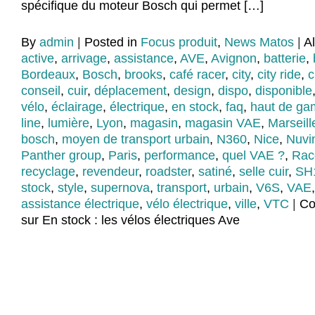
spécifique du moteur Bosch qui permet […]
By
admin
|
Posted in
Focus produit
,
News Matos
|
A
active
,
arrivage
,
assistance
,
AVE
,
Avignon
,
batterie
,
Bordeaux
,
Bosch
,
brooks
,
café racer
,
city
,
city ride
,
c
conseil
,
cuir
,
déplacement
,
design
,
dispo
,
disponible
vélo
,
éclairage
,
électrique
,
en stock
,
faq
,
haut de g
line
,
lumière
,
Lyon
,
magasin
,
magasin VAE
,
Marseill
bosch
,
moyen de transport urbain
,
N360
,
Nice
,
Nuvi
Panther group
,
Paris
,
performance
,
quel VAE ?
,
Rac
recyclage
,
revendeur
,
roadster
,
satiné
,
selle cuir
,
SH
stock
,
style
,
supernova
,
transport
,
urbain
,
V6S
,
VAE
assistance électrique
,
vélo électrique
,
ville
,
VTC
|
Co
sur En stock : les vélos électriques Ave