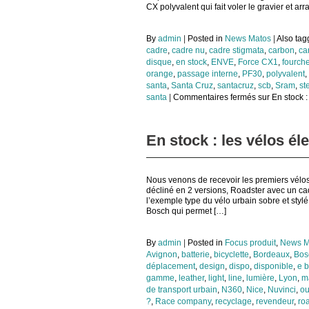
CX polyvalent qui fait voler le gravier et arr
By
admin
|
Posted in
News Matos
|
Also ta
cadre
,
cadre nu
,
cadre stigmata
,
carbon
,
ca
disque
,
en stock
,
ENVE
,
Force CX1
,
fourch
orange
,
passage interne
,
PF30
,
polyvalent
,
santa
,
Santa Cruz
,
santacruz
,
scb
,
Sram
,
st
santa
|
Commentaires fermés
sur En stock :
En stock : les vélos él
Nous venons de recevoir les premiers vélo
décliné en 2 versions, Roadster avec un ca
l’exemple type du vélo urbain sobre et styl
Bosch qui permet […]
By
admin
|
Posted in
Focus produit
,
News M
Avignon
,
batterie
,
bicyclette
,
Bordeaux
,
Bos
déplacement
,
design
,
dispo
,
disponible
,
e b
gamme
,
leather
,
light
,
line
,
lumière
,
Lyon
,
m
de transport urbain
,
N360
,
Nice
,
Nuvinci
,
ou
?
,
Race company
,
recyclage
,
revendeur
,
ro