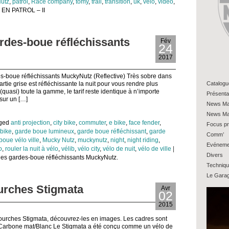
utz
,
patrol
,
Race company
,
tomy
,
trail
,
transition
,
uk
,
vélo
,
video
,
EN PATROL – II
rdes-boue réfléchissants
Fév
24
2017
-boue réfléchissants MuckyNutz (Reflective) Très sobre dans
Catalogu
 partie grise est réfléchissante la nuit pour vous rendre plus
(quasi) toute la gamme, le tarif reste identique à n’importe
Présenta
sur un […]
News Ma
News Ma
gged
anti projection
,
city bike
,
commuter
,
e bike
,
face fender
,
Focus pr
bike
,
garde boue lumineux
,
garde boue réfléchissant
,
garde
Comm’
boue vélo ville
,
Mucky Nutz
,
muckynutz
,
night
,
night riding
,
Evéneme
o
,
rouler la nuit à vélo
,
vélib
,
vélo city
,
vélo de nuit
,
vélo de ville
|
Divers
des gardes-boue réfléchissants MuckyNutz.
Techniq
Le Gara
ourches Stigmata
Avr
02
2015
fourches Stigmata, découvrez-les en images. Les cadres sont
t Carbone mat/Blanc Le Stigmata a été conçu comme un vélo de