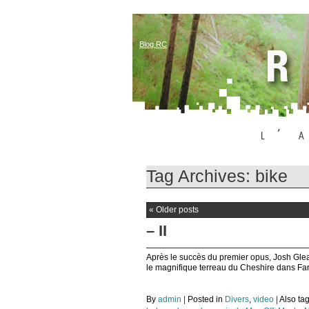
Blog RC
Tag Archives:
bike
«
Older posts
– II
Après le succès du premier opus, Josh Gle
le magnifique terreau du Cheshire dans Far
By
admin
|
Posted in
Divers
,
video
|
Also t