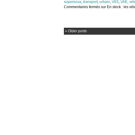
supernova
,
transport
,
urbain
,
V6S
,
VAE
,
vél
Commentaires fermés
sur En stock : les vé
«
Older posts