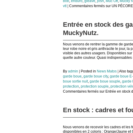
bob
,
enduro
,
gleave
,
josh
,
Muc Off
,
Mucky N
vtt
|
Commentaires fermés
sur UN PÉCORE 
Entrée en stock des ga
MuckyNutz.
Nous venons de rentrer la gamme de gardes
leur robe noire et gris anthracite le jour, la
visible des autres usagers. Disponibles sur 
quelle autre couleur. Quasi indispensables 
By
admin
|
Posted in
News Matos
|
Also ta
garde boue
,
garde boue city
,
garde boue E-
boue sortie nuit
,
garde boue souple
,
garde 
protection
,
protection souple
,
protection vél
Commentaires fermés
sur Entrée en stock 
En stock : cadres et f
Nous venons de recevoir les cadres et les 
disponibles en 2 coloris : Orange/Jaune e