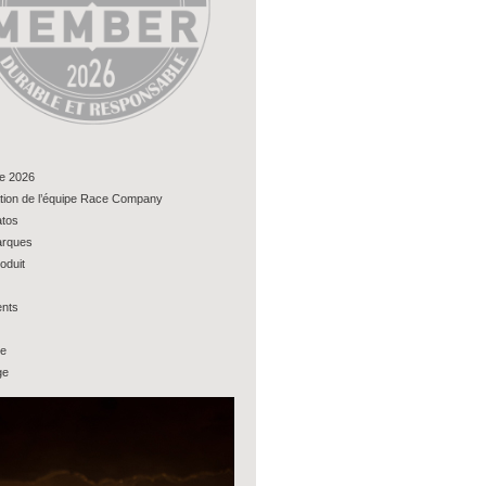
e 2026
tion de l’équipe Race Company
tos
rques
oduit
nts
ue
ge