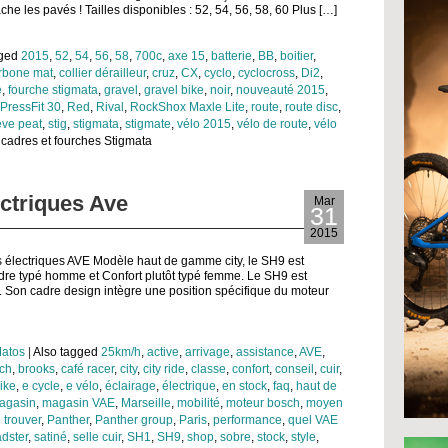
ache les pavés ! Tailles disponibles : 52, 54, 56, 58, 60 Plus […]
gged
2015
,
52
,
54
,
56
,
58
,
700c
,
axe 15
,
batterie
,
BB
,
boitier
,
rbone mat
,
collier dérailleur
,
cruz
,
CX
,
cyclo
,
cyclocross
,
Di2
,
e
,
fourche stigmata
,
gravel
,
gravel bike
,
noir
,
nouveauté 2015
,
PressFit 30
,
Red
,
Rival
,
RockShox Maxle Lite
,
route
,
route disc
,
eve peat
,
stig
,
stigmata
,
stigmate
,
vélo 2015
,
vélo de route
,
vélo
 cadres et fourches Stigmata
ectriques Ave
Mar
31
2015
s électriques AVE Modèle haut de gamme city, le SH9 est
dre typé homme et Confort plutôt typé femme. Le SH9 est
é. Son cadre design intègre une position spécifique du moteur
atos
|
Also tagged
25km/h
,
active
,
arrivage
,
assistance
,
AVE
,
ch
,
brooks
,
café racer
,
city
,
city ride
,
classe
,
confort
,
conseil
,
cuir
,
ike
,
e cycle
,
e vélo
,
éclairage
,
électrique
,
en stock
,
faq
,
haut de
agasin
,
magasin VAE
,
Marseille
,
mobilité
,
moteur bosch
,
moyen
 trouver
,
Panther
,
Panther group
,
Paris
,
performance
,
quel VAE
adster
,
satiné
,
selle cuir
,
SH1
,
SH9
,
shop
,
sobre
,
stock
,
style
,