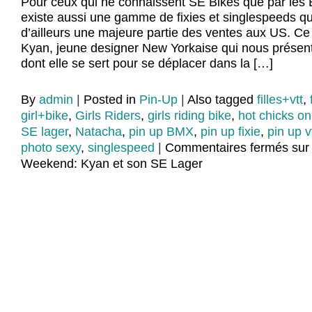
Pour ceux qui ne connaissent SE Bikes que par les 
existe aussi une gamme de fixies et singlespeeds qu
d’ailleurs une majeure partie des ventes aux US. Ce
Kyan, jeune designer New Yorkaise qui nous présen
dont elle se sert pour se déplacer dans la […]
By
admin
|
Posted in
Pin-Up
|
Also tagged
filles+vtt
,
girl+bike
,
Girls Riders
,
girls riding bike
,
hot chicks on
SE lager
,
Natacha
,
pin up BMX
,
pin up fixie
,
pin up v
photo sexy
,
singlespeed
|
Commentaires fermés
sur 
Weekend: Kyan et son SE Lager