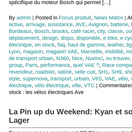
spécifique du moteur Bosch qui permet […]
By
admin
|
Posted in
Focus produit
,
News Matos
|
A
active
,
arrivage
,
assistance
,
AVE
,
Avignon
,
batterie
,
Bordeaux
,
Bosch
,
brooks
,
café racer
,
city
,
classe
,
co
déplacement
,
design
,
dispo
,
disponible
,
e bike
,
e cyc
électrique
,
en stock
,
faq
,
haut de gamme
,
leather
,
li
Lyon
,
magasin
,
magasin VAE
,
Marseille
,
mobilité
,
mo
de transport urbain
,
N360
,
Nice
,
Nuvinci
,
ou trouver
group
,
Paris
,
performance
,
quel VAE ?
,
Race compa
revendeur
,
roadster
,
satiné
,
selle cuir
,
SH1
,
SH9
,
sh
style
,
supernova
,
transport
,
urbain
,
V6S
,
VAE
,
vélo
,
électrique
,
vélo électrique
,
ville
,
VTC
|
Commentaires
stock : les vélos électriques Ave
La Pin up du Weekend: Kyan et s
Lager