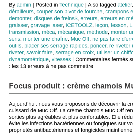
By
admin
|
Posted in
Technique
|
Also tagged
atelier
dérailleurs
,
couper son pivot de fourche
,
crampons e
demonter
,
disques de freins$
,
erreurs
,
erreurs en m
graisser
,
gravage laser
,
ICETOOLZ
,
leçon
,
lesson
,
L
transmission
,
méca
,
mécanique
,
méthode
,
monter u
sens
,
monter une chaîne
,
Muc Off
,
ne pas faire d'er
outils
,
placer ses serrage rapides
,
poncer
,
re riveter
riveter
,
savoir faire
,
serrage en croix
,
utiliser un chiff
dynamométrique
,
vitesses
|
Commentaires fermés
s
: les 13 erreurs à ne pas commettre
Focus produit : crème chamois M
Aujourd’hui, nous vous proposons de découvrir la 
cuissard de Muc-Off. La crème chamois Muc-Off re
sorties plus agréables et plus confortables. Elle réduit
évite les infections bactériennes ou fongiques sur v
propriétés antibactériennes et fongicides maintienne