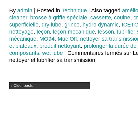
By
admin
|
Posted in
Technique
|
Also tagged
amélio
cleaner
,
brosse à griffe spéciale
,
cassette
,
couine
,
c
superficielle
,
dry lube
,
grince
,
hydro dynamic
,
ICET
nettoyage
,
leçon
,
leçon mecanique
,
lesson
,
lubrifie
mécanique
,
MO94
,
Muc Off
,
nettoyer sa transmissio
et plateaux
,
produit nettoyant
,
prolonger la durée de
composants
,
wet lube
|
Commentaires fermés
sur L
nettoyer et lubrifier sa transmission
«
Older posts