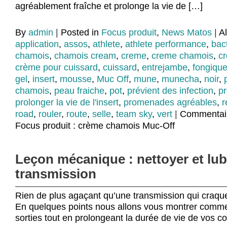
agréablement fraîche et prolonge la vie de […]
By
admin
|
Posted in
Focus produit
,
News Matos
|
A
application
,
assos
,
athlete
,
athlete performance
,
bac
chamois
,
chamois cream
,
creme
,
creme chamois
,
cr
crème pour cuissard
,
cuissard
,
entrejambe
,
fongiqu
gel
,
insert
,
mousse
,
Muc Off
,
mune
,
munecha
,
noir
,
chamois
,
peau fraiche
,
pot
,
prévient des infection
,
pr
prolonger la vie de l'insert
,
promenades agréables
,
r
road
,
rouler
,
route
,
selle
,
team sky
,
vert
|
Commentai
Focus produit : crème chamois Muc-Off
Leçon mécanique : nettoyer et lubr
transmission
Rien de plus agaçant qu’une transmission qui craque
En quelques points nous allons vous montrer comme
sorties tout en prolongeant la durée de vie de vos