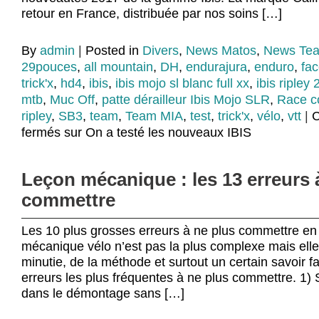
retour en France, distribuée par nos soins […]
By
admin
|
Posted in
Divers
,
News Matos
,
News Te
29pouces
,
all mountain
,
DH
,
endurajura
,
enduro
,
fa
trick'x
,
hd4
,
ibis
,
ibis mojo sl blanc full xx
,
ibis ripley 
mtb
,
Muc Off
,
patte dérailleur Ibis Mojo SLR
,
Race 
ripley
,
SB3
,
team
,
Team MIA
,
test
,
trick'x
,
vélo
,
vtt
|
C
fermés
sur On a testé les nouveaux IBIS
Leçon mécanique : les 13 erreurs 
commettre
Les 10 plus grosses erreurs à ne plus commettre en
mécanique vélo n’est pas la plus complexe mais ell
minutie, de la méthode et surtout un certain savoir fa
erreurs les plus fréquentes à ne plus commettre. 1)
dans le démontage sans […]