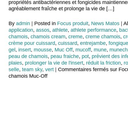
propriétés antibactériennes et fongicides maintienne
agréablement fraîche et prolonge la vie de […]
By
admin
|
Posted in
Focus produit
,
News Matos
|
A
application
,
assos
,
athlete
,
athlete performance
,
bac
chamois
,
chamois cream
,
creme
,
creme chamois
,
cr
crème pour cuissard
,
cuissard
,
entrejambe
,
fongiqu
gel
,
insert
,
mousse
,
Muc Off
,
mucoff
,
mune
,
munech
peau de chamois
,
peau fraiche
,
pot
,
prévient des inf
plaies
,
prolonger la vie de l'insert
,
réduit la friction
,
r
selle
,
team sky
,
vert
|
Commentaires fermés
sur Focu
chamois Muc-Off