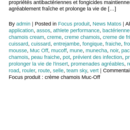
propriétés antibactériennes et fongicides maintienne
agréablement fraîche et prolonge la vie de […]
By
admin
|
Posted in
Focus produit
,
News Matos
|
A
application
,
assos
,
athlete performance
,
bactérienne
chamois cream
,
creme
,
creme chamois
,
creme de fri
cuissard
,
cuissard
,
entrejambe
,
fongique
,
fraiche
,
fr
mousse
,
Muc Off
,
mucoff
,
mune
,
munecha
,
noir
,
pac
chamois
,
peau fraiche
,
pot
,
prévient des infection
,
pr
prolonger la vie de l'insert
,
promenades agréables
,
r
road
,
rouler
,
route
,
selle
,
team sky
,
vert
|
Commentai
Focus produit : crème chamois Muc-Off