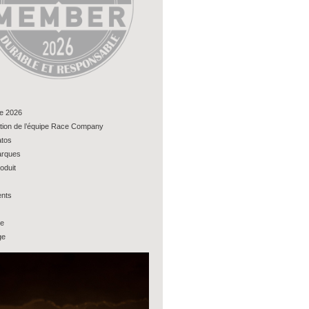
e 2026
tion de l’équipe Race Company
tos
rques
oduit
nts
ue
ge