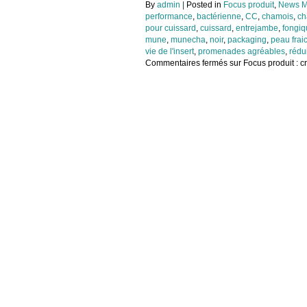
By
admin
|
Posted in
Focus produit
,
News M
performance
,
bactérienne
,
CC
,
chamois
,
ch
pour cuissard
,
cuissard
,
entrejambe
,
fongiq
mune
,
munecha
,
noir
,
packaging
,
peau frai
vie de l'insert
,
promenades agréables
,
rédui
Commentaires fermés
sur Focus produit : 