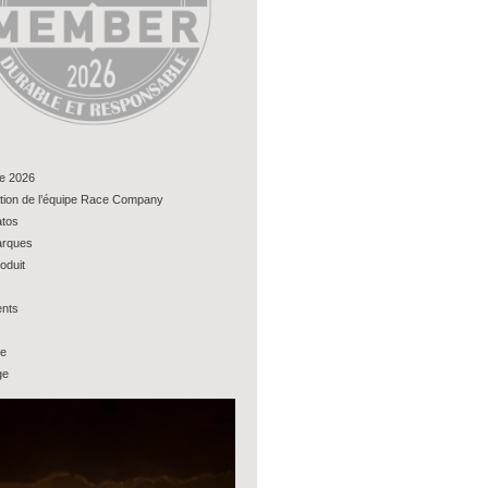
e 2026
tion de l’équipe Race Company
tos
rques
oduit
nts
ue
ge