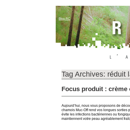
Blog RC
Tag Archives:
réduit l
Focus produit : crème
Aujourd’hui, nous vous proposons de décou
chamois Muc-Off rend vos longues sorties plu
évite les infections bactériennes ou fongiq
maintiennent votre peau agréablement fraîc