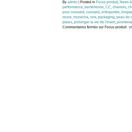
By
admin
|
Posted in
Focus produit
,
News M
performance
,
bactérienne
,
CC
,
chamois
,
ch
pour cuissard
,
cuissard
,
entrejambe
,
fongiq
mune
,
munecha
,
noir
,
packaging
,
peau de 
plaies
,
prolonger la vie de l'insert
,
promenad
Commentaires fermés
sur Focus produit : 