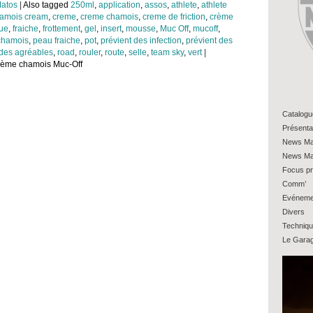
atos
|
Also tagged
250ml
,
application
,
assos
,
athlete
,
athlete
amois cream
,
creme
,
creme chamois
,
creme de friction
,
crème
ue
,
fraiche
,
frottement
,
gel
,
insert
,
mousse
,
Muc Off
,
mucoff
,
chamois
,
peau fraiche
,
pot
,
prévient des infection
,
prévient des
es agréables
,
road
,
rouler
,
route
,
selle
,
team sky
,
vert
|
crème chamois Muc-Off
Catalogu
Présenta
News Ma
News Ma
Focus pr
Comm’
Evéneme
Divers
Techniq
Le Gara