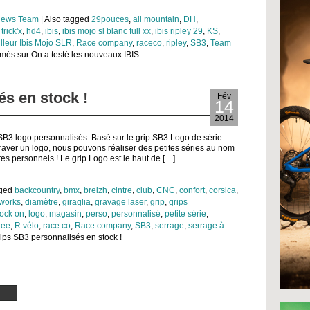
ews Team
|
Also tagged
29pouces
,
all mountain
,
DH
,
trick'x
,
hd4
,
ibis
,
ibis mojo sl blanc full xx
,
ibis ripley 29
,
KS
,
illeur Ibis Mojo SLR
,
Race company
,
raceco
,
ripley
,
SB3
,
Team
rmés
sur On a testé les nouveaux IBIS
s en stock !
Fév
14
2014
SB3 logo personnalisés. Basé sur le grip SB3 Logo de série
raver un logo, nous pouvons réaliser des petites séries au nom
res personnels ! Le grip Logo est le haut de […]
gged
backcountry
,
bmx
,
breizh
,
cintre
,
club
,
CNC
,
confort
,
corsica
,
works
,
diamètre
,
giraglia
,
gravage laser
,
grip
,
grips
lock on
,
logo
,
magasin
,
perso
,
personnalisé
,
petite série
,
nee
,
R vélo
,
race co
,
Race company
,
SB3
,
serrage
,
serrage à
ips SB3 personnalisés en stock !