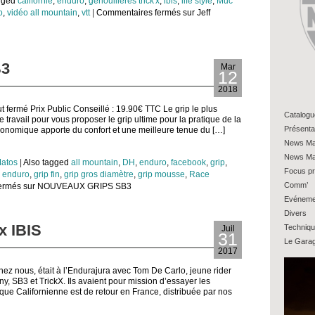
agged
californie
,
enduro
,
genouillères trick'x
,
ibis
,
life style
,
Muc
o
,
vidéo all mountain
,
vtt
|
Commentaires fermés
sur Jeff
B3
Mar
12
2018
ermé Prix Public Conseillé : 19.90€ TTC Le grip le plus
Catalogu
travail pour vous proposer le grip ultime pour la pratique de la
Présenta
onomique apporte du confort et une meilleure tenue du […]
News Ma
News Ma
atos
|
Also tagged
all mountain
,
DH
,
enduro
,
facebook
,
grip
,
Focus pr
p enduro
,
grip fin
,
grip gros diamètre
,
grip mousse
,
Race
Comm’
ermés
sur NOUVEAUX GRIPS SB3
Evéneme
Divers
x IBIS
Techniq
Juil
31
Le Gara
2017
ez nous, était à l’Endurajura avec Tom De Carlo, jeune rider
 SB3 et TrickX. Ils avaient pour mission d’essayer les
e Californienne est de retour en France, distribuée par nos