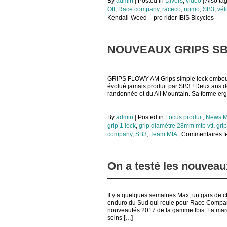
By
admin
|
Posted in
Divers
,
video
|
Also t
Off
,
Race company
,
raceco
,
ripmo
,
SB3
,
vél
Kendall-Weed – pro rider IBIS Bicycles
NOUVEAUX GRIPS S
GRIPS FLOWY AM Grips simple lock embout f
évolué jamais produit par SB3 ! Deux ans de 
randonnée et du All Mountain. Sa forme erg
By
admin
|
Posted in
Focus produit
,
News M
grip 1 lock
,
grip diamètre 28mm mtb vtt
,
gri
company
,
SB3
,
Team MIA
|
Commentaires f
On a testé les nouveau
Il y a quelques semaines Max, un gars de ch
enduro du Sud qui roule pour Race Company,
nouveautés 2017 de la gamme Ibis. La marqu
soins […]