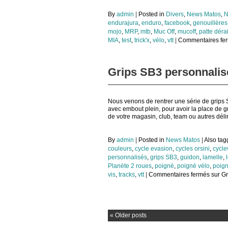
By
admin
|
Posted in
Divers
,
News Matos
,
N
endurajura
,
enduro
,
facebook
,
genouillères 
mojo
,
MRP
,
mtb
,
Muc Off
,
mucoff
,
patte déra
MIA
,
test
,
trick'x
,
vélo
,
vtt
|
Commentaires fe
Grips SB3 personnalisé
Nous venons de rentrer une série de grips 
avec embout plein, pour avoir la place de g
de votre magasin, club, team ou autres déli
By
admin
|
Posted in
News Matos
|
Also ta
couleurs
,
cycle evasion
,
cycles orsini
,
cycle
personnalisés
,
grips SB3
,
guidon
,
lamelle
,
Planète 2 roues
,
poigné
,
poigné vélo
,
poig
vis
,
tracks
,
vtt
|
Commentaires fermés
sur Gr
«
Older posts