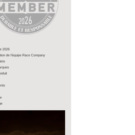
e 2026
tion de l’équipe Race Company
tos
rques
oduit
nts
ue
ge