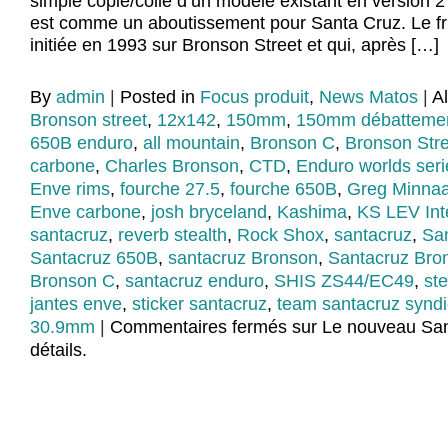
simple copié/collé d’un modèle existant en version
est comme un aboutissement pour Santa Cruz. Le fru
initiée en 1993 sur Bronson Street et qui, après […]
By
admin
|
Posted in
Focus produit
,
News Matos
|
A
Bronson street
,
12x142
,
150mm
,
150mm débatteme
650B enduro
,
all mountain
,
Bronson C
,
Bronson Stre
carbone
,
Charles Bronson
,
CTD
,
Enduro worlds ser
Enve rims
,
fourche 27.5
,
fourche 650B
,
Greg Minnaa
Enve carbone
,
josh bryceland
,
Kashima
,
KS LEV Int
santacruz
,
reverb stealth
,
Rock Shox
,
santacruz
,
San
Santacruz 650B
,
santacruz Bronson
,
Santacruz Bro
Bronson C
,
santacruz enduro
,
SHIS ZS44/EC49
,
st
jantes enve
,
sticker santacruz
,
team santacruz syndi
30.9mm
|
Commentaires fermés
sur Le nouveau San
détails.