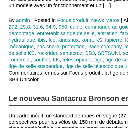
un modèle avec un fonctionnement et un […]
By
admin
|
Posted in
Focus produit
,
News Matos
|
A
272
,
29.8
,
31.6
,
34.9
,
950
,
cable
,
commande au gui
démontage
,
entretenir sa tige de selle
,
entretien
,
fa
hydraulique
,
ibis
,
Ice
,
kindshox
,
kona
,
KS
,
lapierre
,
l
mécanique
,
pas chère
,
protection
,
Race company
,
r
de selle KS
,
rockrider
,
santacruz
,
SB3
,
SBTSUNI
,
sc
comercial
,
soufflet
,
tds
,
télescopique
,
tige
,
tige de se
tige de selle suspendue
,
tige de selle télescopique 2
Commentaires fermés
sur Focus produit : la tige de 
SB3 Unicolor
Le nouveau Santacruz Bronson en 
Un cadre inédit, un standard de roues en vogue (27.
perspectives pour les vélos de 150 mm de débattem