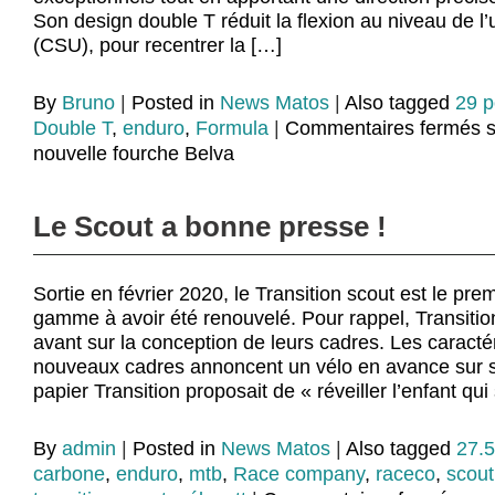
Son design double T réduit la flexion au niveau de l’u
(CSU), pour recentrer la […]
By
Bruno
|
Posted in
News Matos
|
Also tagged
29 
Double T
,
enduro
,
Formula
|
Commentaires fermés
s
nouvelle fourche Belva
Le Scout a bonne presse !
Sortie en février 2020, le Transition scout est le prem
gamme à avoir été renouvelé. Pour rappel, Transition
avant sur la conception de leurs cadres. Les caracté
nouveaux cadres annoncent un vélo en avance sur s
papier Transition proposait de « réveiller l’enfant qu
By
admin
|
Posted in
News Matos
|
Also tagged
27.
carbone
,
enduro
,
mtb
,
Race company
,
raceco
,
scout