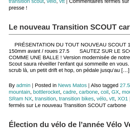
transition scout
,
vélo
,
vtt
|
Commentaires fermés
sur
presse !
Le nouveau Transition SCOUT ca
PRÉSENTATION DU TOUT NOUVEAU SCOUT 140
150mm avant / roues 27.5 SAUTEZ SUR LE SC
COMME UNE BALLE ! Version modernisée de notre B
Scout saura réveiller l’enfant qui sommeille en vous.
scrub là, un petit drift et hop, on pédale jusqu’au […]
By
admin
|
Posted in
News Matos
|
Also tagged
27.
mountain
,
bottlerocket
,
cadre
,
carbone
,
coil
,
GX
,
mou
SRam NX
,
transition
,
transition bikes
,
vélo
,
vtt
,
XO1
fermés
sur Le nouveau Transition SCOUT carbone
Élection du vélo de l’année Vélo V