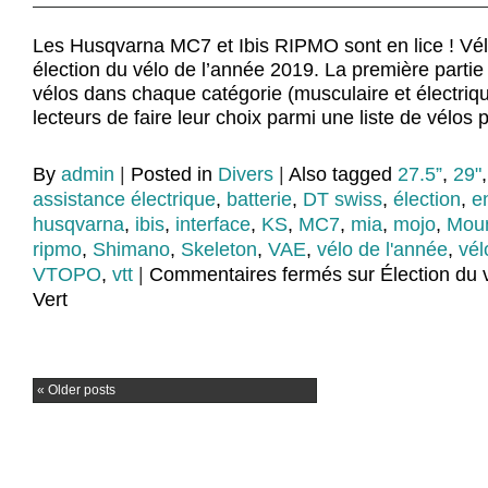
Les Husqvarna MC7 et Ibis RIPMO sont en lice ! Vél
élection du vélo de l’année 2019. La première partie 
vélos dans chaque catégorie (musculaire et électriqu
lecteurs de faire leur choix parmi une liste de vélos 
By
admin
|
Posted in
Divers
|
Also tagged
27.5”
,
29"
assistance électrique
,
batterie
,
DT swiss
,
élection
,
e
husqvarna
,
ibis
,
interface
,
KS
,
MC7
,
mia
,
mojo
,
Moun
ripmo
,
Shimano
,
Skeleton
,
VAE
,
vélo de l'année
,
vél
VTOPO
,
vtt
|
Commentaires fermés
sur Élection du 
Vert
«
Older posts