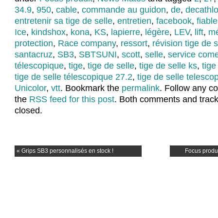
34.9
,
950
,
cable
,
commande au guidon
,
de
,
decathl
entretenir sa tige de selle
,
entretien
,
facebook
,
fiable
Ice
,
kindshox
,
kona
,
KS
,
lapierre
,
légère
,
LEV
,
lift
,
mé
protection
,
Race company
,
ressort
,
révision tige de 
santacruz
,
SB3
,
SBTSUNI
,
scott
,
selle
,
service come
télescopique
,
tige
,
tige de selle
,
tige de selle ks
,
tige
tige de selle télescopique 27.2
,
tige de selle telesco
Unicolor
,
vtt
. Bookmark the
permalink
. Follow any c
the
RSS feed for this post
. Both comments and track
closed.
«
Grips SB3 personnalisés en stock !
Focus produ