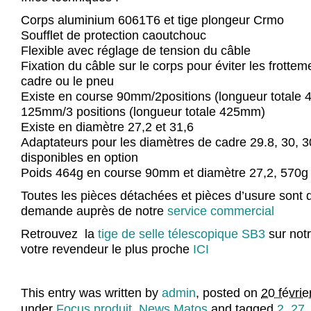
Corps aluminium 6061T6 et tige plongeur Crmo
Soufflet de protection caoutchouc
Flexible avec réglage de tension du câble
Fixation du câble sur le corps pour éviter les frottem
cadre ou le pneu
Existe en course 90mm/2positions (longueur totale
125mm/3 positions (longueur totale 425mm)
Existe en diamètre 27,2 et 31,6
Adaptateurs pour les diamètres de cadre 29.8, 30, 30
disponibles en option
Poids 464g en course 90mm et diamètre 27,2, 570
Toutes les pièces détachées et pièces d’usure sont 
demande auprès de notre
service commercial
Retrouvez la
tige de selle télescopique SB3
sur notr
votre revendeur le plus proche
ICI
This entry was written by
admin
, posted on
20 févri
under
Focus produit
,
News Matos
and tagged
2
,
27