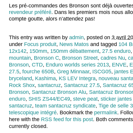
Les pré-commandes des Bronson sont déjà ouverte
revendeur préféré
. Dans les premiers mois nous allo
compte goutte, alors n’attendez pas!
This entry was written by
admin
, posted on
3 avril 2
under
Focus produit
,
News Matos
and tagged
104 B
12x142
,
150mm
,
150mm débattement
,
27.5 enduro
mountain
,
Bronson C
,
Bronson Street
,
cadres Nu
,
c
Bronson
,
CTD
,
Enduro worlds series 2013
,
ENVE
,
E
27.5
,
fourche 650B
,
Greg Minnaar
,
ISCG05
,
jantes 
bryceland
,
Kashima
,
KS LEV Integra
,
nouveau sant
Rock Shox
,
santacruz
,
Santacruz 27.5
,
Santacruz 6
Bronson
,
Santacruz Bronson Alu
,
Santacruz Bronso
enduro
,
SHIS ZS44/EC49
,
steve peat
,
sticker jante
santacruz
,
team santacruz syndicate
,
Tige de selle
telescopique intégré
. Bookmark the
permalink
. Foll
here with the
RSS feed for this post
. Both comments
currently closed.