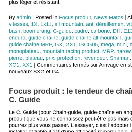
plus léger et résistant.
By
admin
|
Posted in
Focus produit
,
News Matos
|
A
vitesses
,
1X
,
1x11
,
all mountain
,
anti déraillement vtt
bash
,
boomerang
,
C-guide
,
cadre
,
carbone
,
DH
,
E1
enduro
,
guide chaine
,
guide chaine all mountain
,
gui
guide chaîne MRP
,
GX
,
GX1
,
ISCG05
,
mega
,
mini
,
monoplateau
,
mountain racing product
,
MRP
,
narow
pierre
,
plateau
,
prix
,
protection
,
revendeur
,
Shaman
XO1
,
XX1
|
Commentaires fermés
sur Arrivage en s
nouveaux SXG et G4
Focus produit : le tendeur de cha
C. Guide
Le C. Guide (pour Chain-guide, guide-chaîne en angl
produit que vous ne connaissez peut-être pas mais 
pourrez plus vous passer. L’essayer, c’est l’adopter 
installer et fiable il est d’une efficacité remarquable.