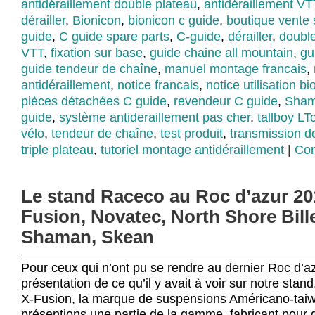
antidéraillement double plateau
,
antidéraillement VT
dérailler
,
Bionicon
,
bionicon c guide
,
boutique vente
guide
,
C guide spare parts
,
C-guide
,
dérailler
,
double
VTT
,
fixation sur base
,
guide chaine all mountain
,
gu
guide tendeur de chaîne
,
manuel montage francais
,
antidéraillement
,
notice francais
,
notice utilisation b
pièces détachées C guide
,
revendeur C guide
,
Sha
guide
,
système antideraillement pas cher
,
tallboy LT
vélo
,
tendeur de chaîne
,
test produit
,
transmission do
triple plateau
,
tutoriel montage antidéraillement
|
Com
Le stand Raceco au Roc d’azur 20
Fusion, Novatec, North Shore Bille
Shaman, Skean
Pour ceux qui n’ont pu se rendre au dernier Roc d’az
présentation de ce qu’il y avait à voir sur notre st
X-Fusion, la marque de suspensions Américano-tai
présentions une partie de la gamme, fabricant pour