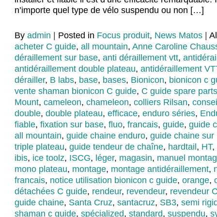
n’importe quel type de vélo suspendu ou non […]
By
admin
|
Posted in
Focus produit
,
News Matos
|
A
acheter C guide
,
all mountain
,
Anne Caroline Chaus
déraillement sur base
,
anti déraillement vtt
,
antidéra
antidéraillement double plateau
,
antidéraillement VT
dérailler
,
B labs
,
base
,
bases
,
Bionicon
,
bionicon c g
vente shaman bionicon C guide
,
C guide spare part
Mount
,
cameleon
,
chameleon
,
colliers Rilsan
,
conse
double
,
double plateau
,
efficace
,
enduro séries
,
End
fiable
,
fixation sur base
,
fluo
,
francais
,
guide
,
guide 
all mountain
,
guide chaine enduro
,
guide chaine sur
triple plateau
,
guide tendeur de chaîne
,
hardtail
,
HT
,
ibis
,
ice toolz
,
ISCG
,
léger
,
magasin
,
manuel montage
mono plateau
,
montage
,
montage antidéraillement
,
francais
,
notice utilisation bionicon c guide
,
orange
,
détachées C guide
,
rendeur
,
revendeur
,
revendeur C
guide chaine
,
Santa Cruz
,
santacruz
,
SB3
,
semi rigi
shaman c guide
,
spécialized
,
standard
,
suspendu
,
s