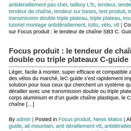
antideraillement pas cher
,
tallboy LTc
,
tendeur
,
tende
tendeur de chaîne
,
tendeur sur bases
,
test produit
,
t
transmission double triple plateau
,
triple plateau
,
tro
tutoriel montage antidéraillement
,
tutto
,
vélo
,
vtt
|
Co
sur Focus produit : le tendeur de chaîne SB3 C. Gui
Focus produit : le tendeur de cha
double ou triple plateaux C-guide
Léger, facile à monter, super efficace et compatible a
des vélos du marché, leC-guide s’est rapidement 
solution pour tous ceux qui cherchent un système 
dérailler avec une transmission double ou triple pl
corps aluminium et d’un guide chaîne plastique, le C
chaîne […]
By
admin
|
Posted in
Focus produit
,
News Matos
|
A
guide
,
all mountain
,
anti déraillement vtt
,
antidéraill