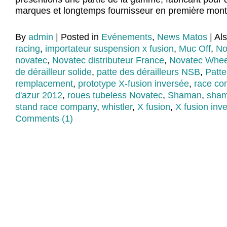
marques et longtemps fournisseur en première mont
By
admin
|
Posted in
Evénements
,
News Matos
|
Al
racing
,
importateur suspension x fusion
,
Muc Off
,
No
novatec
,
Novatec distributeur France
,
Novatec Whee
de dérailleur solide
,
patte des dérailleurs NSB
,
Patte
remplacement
,
prototype X-fusion inversée
,
race co
d'azur 2012
,
roues tubeless Novatec
,
Shaman
,
sham
stand race company
,
whistler
,
X fusion
,
X fusion inve
Comments (1)