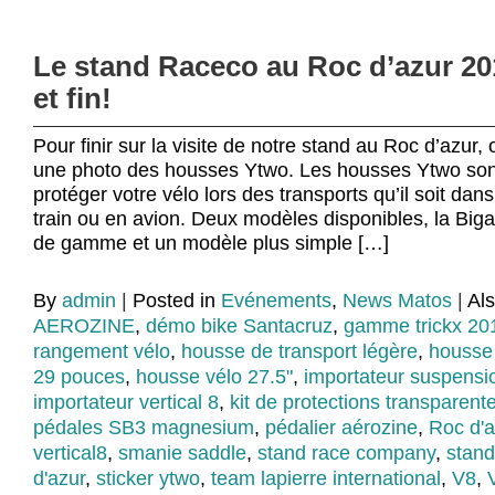
Le stand Raceco au Roc d’azur 20
et fin!
Pour finir sur la visite de notre stand au Roc d’azu
une photo des housses Ytwo. Les housses Ytwo son
protéger votre vélo lors des transports qu’il soit dans
train ou en avion. Deux modèles disponibles, la Bi
de gamme et un modèle plus simple […]
By
admin
|
Posted in
Evénements
,
News Matos
|
Al
AEROZINE
,
démo bike Santacruz
,
gamme trickx 20
rangement vélo
,
housse de transport légère
,
housse 
29 pouces
,
housse vélo 27.5"
,
importateur suspensio
importateur vertical 8
,
kit de protections transparent
pédales SB3 magnesium
,
pédalier aérozine
,
Roc d'
vertical8
,
smanie saddle
,
stand race company
,
stand
d'azur
,
sticker ytwo
,
team lapierre international
,
V8
,