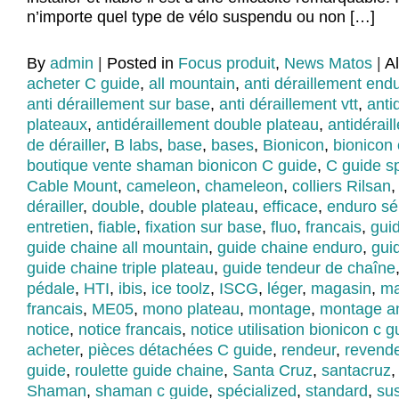
n’importe quel type de vélo suspendu ou non […]
By
admin
|
Posted in
Focus produit
,
News Matos
|
A
acheter C guide
,
all mountain
,
anti déraillement end
anti déraillement sur base
,
anti déraillement vtt
,
anti
plateaux
,
antidéraillement double plateau
,
antidérai
de dérailler
,
B labs
,
base
,
bases
,
Bionicon
,
bionicon 
boutique vente shaman bionicon C guide
,
C guide s
Cable Mount
,
cameleon
,
chameleon
,
colliers Rilsan
dérailler
,
double
,
double plateau
,
efficace
,
enduro sé
entretien
,
fiable
,
fixation sur base
,
fluo
,
francais
,
gui
guide chaine all mountain
,
guide chaine enduro
,
gui
guide chaine triple plateau
,
guide tendeur de chaîne
pédale
,
HTI
,
ibis
,
ice toolz
,
ISCG
,
léger
,
magasin
,
ma
francais
,
ME05
,
mono plateau
,
montage
,
montage an
notice
,
notice francais
,
notice utilisation bionicon c g
acheter
,
pièces détachées C guide
,
rendeur
,
revend
guide
,
roulette guide chaine
,
Santa Cruz
,
santacruz
Shaman
,
shaman c guide
,
spécialized
,
standard
,
su