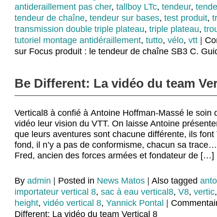
antideraillement pas cher
,
tallboy LTc
,
tendeur
,
tende
tendeur de chaîne
,
tendeur sur bases
,
test produit
,
t
transmission double triple plateau
,
triple plateau
,
tro
tutoriel montage antidéraillement
,
tutto
,
vélo
,
vtt
|
Co
sur Focus produit : le tendeur de chaîne SB3 C. Gui
Be Different: La vidéo du team Ver
Vertical8 à confié à Antoine Hoffman-Massé le soin d
vidéo leur vision du VTT. On laisse Antoine présente
que leurs aventures sont chacune différente, ils font 
fond, il n’y a pas de conformisme, chacun sa trace… 
Fred, ancien des forces armées et fondateur de […]
By
admin
|
Posted in
News Matos
|
Also tagged
ant
importateur vertical 8
,
sac à eau vertical8
,
V8
,
vertic
height
,
vidéo vertical 8
,
Yannick Pontal
|
Commentair
Different: La vidéo du team Vertical 8