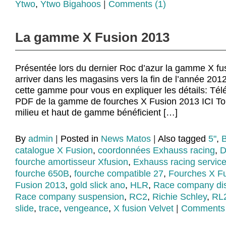
Ytwo
,
Ytwo Bigahoos
|
Comments (1)
La gamme X Fusion 2013
Présentée lors du dernier Roc d’azur la gamme X fu
arriver dans les magasins vers la fin de l’année 2012
cette gamme pour vous en expliquer les détails: Télé
PDF de la gamme de fourches X Fusion 2013 ICI To
milieu et haut de gamme bénéficient […]
By
admin
|
Posted in
News Matos
|
Also tagged
5"
,
B
catalogue X Fusion
,
coordonnées Exhauss racing
,
D
fourche amortisseur Xfusion
,
Exhauss racing service
fourche 650B
,
fourche compatible 27
,
Fourches X F
Fusion 2013
,
gold slick ano
,
HLR
,
Race company dis
Race company suspension
,
RC2
,
Richie Schley
,
RL
slide
,
trace
,
vengeance
,
X fusion Velvet
|
Comments 