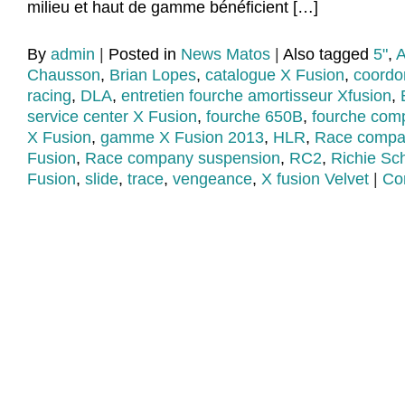
milieu et haut de gamme bénéficient […]
By
admin
|
Posted in
News Matos
|
Also tagged
5"
,
A
Chausson
,
Brian Lopes
,
catalogue X Fusion
,
coordo
racing
,
DLA
,
entretien fourche amortisseur Xfusion
,
service center X Fusion
,
fourche 650B
,
fourche comp
X Fusion
,
gamme X Fusion 2013
,
HLR
,
Race compan
Fusion
,
Race company suspension
,
RC2
,
Richie Sc
Fusion
,
slide
,
trace
,
vengeance
,
X fusion Velvet
|
Co