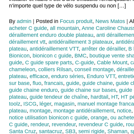
n’importe quel type de vélo suspendu ou non […]
By
admin
|
Posted in
Focus produit
,
News Matos
|
A
acheter C guide
,
all mountain
,
Anne Caroline Chaus
déraillement enduro double plateau
,
anti dérailleme
déraillement vtt
,
antidéraillement 3 plateaux
,
antidér
plateau
,
antidéraillement VTT
,
arrêter de dérailler
,
B 
Bionicon
,
bionicon c guide
,
BMC
,
boutique vente sh
guide
,
C guide spare parts
,
C-guide
,
Cable Mount
,
c
chameleon
,
colliers Rilsan
,
conseil montage
,
déraille
plateau
,
efficace
,
enduro séries
,
Enduro VTT
,
entret
sur base
,
fluo
,
francais
,
guide
,
guide chaine
,
guide c
guide chaine enduro
,
guide chaine sur bases
,
guide 
plateau
,
guide tendeur de chaîne
,
hardtail
,
HT
,
HT p
toolz
,
ISCG
,
léger
,
magasin
,
manuel montage franca
plateau
,
montage
,
montage antidéraillement
,
notice
notice utilisation bionicon c guide
,
orange
,
ou achete
C guide
,
rendeur
,
revendeur
,
revendeur C guide
,
rou
Santa Cruz
,
santacruz
,
SB3
,
semi rigide
,
Shaman
,
s