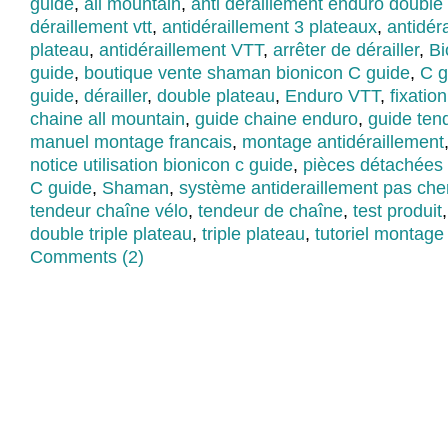
guide
,
all mountain
,
anti déraillement enduro double
déraillement vtt
,
antidéraillement 3 plateaux
,
antidér
plateau
,
antidéraillement VTT
,
arrêter de dérailler
,
Bi
guide
,
boutique vente shaman bionicon C guide
,
C g
guide
,
dérailler
,
double plateau
,
Enduro VTT
,
fixatio
chaine all mountain
,
guide chaine enduro
,
guide ten
manuel montage francais
,
montage antidéraillement
notice utilisation bionicon c guide
,
pièces détachées
C guide
,
Shaman
,
système antideraillement pas che
tendeur chaîne vélo
,
tendeur de chaîne
,
test produit
double triple plateau
,
triple plateau
,
tutoriel montage
Comments (2)