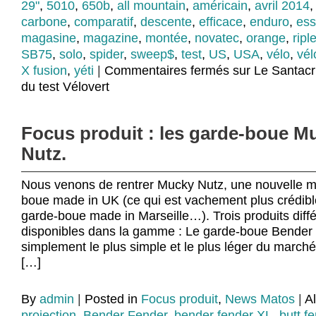
29"
,
5010
,
650b
,
all mountain
,
américain
,
avril 2014
carbone
,
comparatif
,
descente
,
efficace
,
enduro
,
ess
magasine
,
magazine
,
montée
,
novatec
,
orange
,
ripl
SB75
,
solo
,
spider
,
sweep$
,
test
,
US
,
USA
,
vélo
,
vél
X fusion
,
yéti
|
Commentaires fermés
sur Le Santacr
du test Vélovert
Focus produit : les garde-boue M
Nutz.
Nous venons de rentrer Mucky Nutz, une nouvelle 
boue made in UK (ce qui est vachement plus crédib
garde-boue made in Marseille…). Trois produits diffé
disponibles dans la gamme : Le garde-boue Bender 
simplement le plus simple et le plus léger du marché
[…]
By
admin
|
Posted in
Focus produit
,
News Matos
|
A
projection
,
Bender Fender
,
bender fender XL
,
butt f