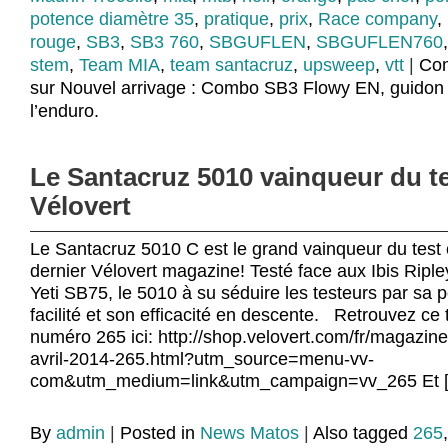
potence diamètre 35
,
pratique
,
prix
,
Race company
,
rouge
,
SB3
,
SB3 760
,
SBGUFLEN
,
SBGUFLEN760
stem
,
Team MIA
,
team santacruz
,
upsweep
,
vtt
|
Com
sur Nouvel arrivage : Combo SB3 Flowy EN, guidon 
l’enduro.
Le Santacruz 5010 vainqueur du t
Vélovert
Le Santacruz 5010 C est le grand vainqueur du test
dernier Vélovert magazine! Testé face aux Ibis Ripley
Yeti SB75, le 5010 à su séduire les testeurs par sa 
facilité et son efficacité en descente. Retrouvez ce 
numéro 265 ici: http://shop.velovert.com/fr/magazine
avril-2014-265.html?utm_source=menu-vv-
com&utm_medium=link&utm_campaign=vv_265 Et 
By
admin
|
Posted in
News Matos
|
Also tagged
265