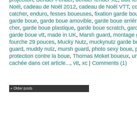
Noël
,
cadeau de Noël 2012
,
cadeau de Noël VTT
,
c
catcher
,
enduro
,
fesses boueuses
,
fixation garde bo
garde boue
,
garde boue amovible
,
garde boue arriè
cher
,
garde boue plastique
,
garde boue scratch
,
gar
garde boue vtt
,
made in UK
,
Marsh guard
,
montage 
fourche 29 pouces
,
Mucky Nutz
,
muckynutz garde b
guard
,
muddy nutz
,
mursh guard
,
photo sexy boue
,
protection contre la boue
,
Thomas Moket boueux
,
u
cachée dans cet article...
,
vtt
,
xc
|
Comments (1)
«
Older posts