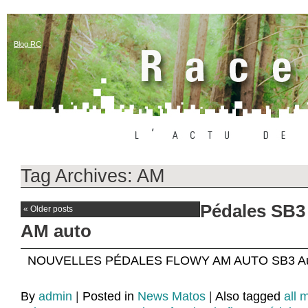
Blog RC
Tag Archives:
AM
Pédales SB3
«
Older posts
AM auto
NOUVELLES PÉDALES FLOWY AM AUTO SB3 Aujour
By
admin
|
Posted in
News Matos
|
Also tagged
all 