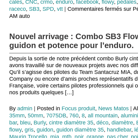
cales
,
CNC
,
crmo
,
enduro
,
facebook
,
flowy
,
pédales
raceco
,
SB3
,
SPD
,
vtt
|
Commentaires fermés
sur P
AM auto
Nouvel arrivage : Combo SB3 Flo
guidon et potence pour l’enduro.
Depuis la sortie de notre précédent combo Burly cin
avons travaillé sur de nouveaux projets avec nos diff
Qu’il s’agisse des pilotes du Team Santacruz MIA, 
Company ou encore d’amis proches représentatifs d
Française, voire certains pilotes professionnels qui 
nos produits quelques […]
By
admin
|
Posted in
Focus produit
,
News Matos
|
A
35mm
,
50mm
,
7075DB
,
760
,
8
,
all mountain
,
alumin
bar
,
bleu
,
Burly
,
cintre diamètre 35
,
déco
,
diamètre
,
flowy
,
gris
,
guidon
,
guidon diamètre 35
,
handlebar
,
l
Maurin Trocello
,
mia
,
mtb
,
noir
,
orange
,
pas cher
,
po