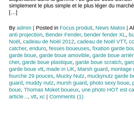
simplement le plus simple et le plus léger du marché
[…]
By
admin
|
Posted in
Focus produit
,
News Matos
|
A
anti projection
,
Bender Fender
,
bender fender XL
,
bu
Noël
,
cadeau de Noël 2012
,
cadeau de Noël VTT
,
c
catcher
,
enduro
,
fesses boueuses
,
fixation garde bo
garde boue
,
garde boue amovible
,
garde boue arriè
cher
,
garde boue plastique
,
garde boue scratch
,
gar
garde boue vtt
,
made in UK
,
Marsh guard
,
montage 
fourche 29 pouces
,
Mucky Nutz
,
muckynutz garde b
guard
,
muddy nutz
,
mursh guard
,
photo sexy boue
,
boue
,
Thomas Moket boueux
,
une photo HOT est ca
article...
,
vtt
,
xc
|
Comments (1)