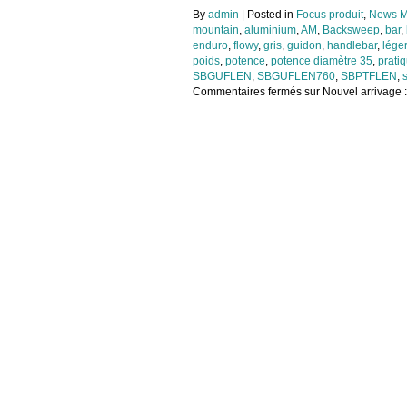
By
admin
|
Posted in
Focus produit
,
News M
mountain
,
aluminium
,
AM
,
Backsweep
,
bar
,
enduro
,
flowy
,
gris
,
guidon
,
handlebar
,
léger
poids
,
potence
,
potence diamètre 35
,
prati
SBGUFLEN
,
SBGUFLEN760
,
SBPTFLEN
,
Commentaires fermés
sur Nouvel arrivage 