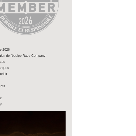
e 2026
tion de l’équipe Race Company
tos
rques
oduit
nts
ue
ge