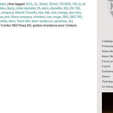
atos
|
Also tagged
2015
,
31
,
35mm
,
50mm
,
7075DB
,
760
,
8
,
all
bleu
,
Burly
,
cintre diamètre 35
,
déco
,
diamètre
,
EN
,
EN 760
,
,
longueur
,
Maurin Trocello
,
mia
,
mtb
,
noir
,
orange
,
pas cher
,
que
,
prix
,
Race company
,
résistant
,
rise
,
rouge
,
SB3
,
SB3 760
,
solide
,
stem
,
Team MIA
,
team santacruz
,
upsweep
,
vtt
|
: Combo SB3 Flowy EN, guidon et potence pour l’enduro.
Catalogu
Présenta
News Ma
News Ma
Focus pr
Comm’
Evéneme
Divers
Techniq
Le Gara