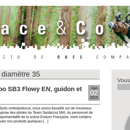
 diamètre 35
Vous
bo SB3 Flowy EN, guidon et
Juin
02
2015
Burly cintre/potence, nous avons travaillé sur de nouveaux
 s’agisse des pilotes du Team Santacruz MIA, du personnel de
résentatifs de la scène Enduro Française, voire certains
ouler nos produits quelques […]