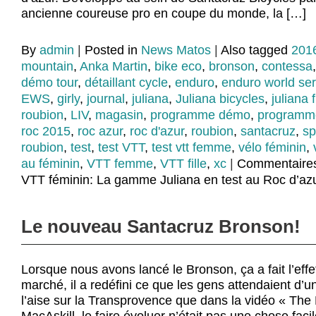
ancienne coureuse pro en coupe du monde, la […]
By
admin
|
Posted in
News Matos
|
Also tagged
201
mountain
,
Anka Martin
,
bike eco
,
bronson
,
contessa
démo tour
,
détaillant cycle
,
enduro
,
enduro world ser
EWS
,
girly
,
journal
,
juliana
,
Juliana bicycles
,
juliana 
roubion
,
LIV
,
magasin
,
programme démo
,
programme
roc 2015
,
roc azur
,
roc d'azur
,
roubion
,
santacruz
,
sp
roubion
,
test
,
test VTT
,
test vtt femme
,
vélo féminin
,
au féminin
,
VTT femme
,
VTT fille
,
xc
|
Commentaires
VTT féminin: La gamme Juliana en test au Roc d’azu
Le nouveau Santacruz Bronson!
Lorsque nous avons lancé le Bronson, ça a fait l’eff
marché, il a redéfini ce que les gens attendaient d
l’aise sur la Transprovence que dans la vidéo « Th