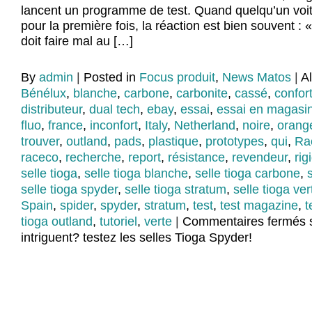
lancent un programme de test. Quand quelqu’un voit
pour la première fois, la réaction est bien souvent : «
doit faire mal au […]
By
admin
|
Posted in
Focus produit
,
News Matos
|
A
Bénélux
,
blanche
,
carbone
,
carbonite
,
cassé
,
confor
distributeur
,
dual tech
,
ebay
,
essai
,
essai en magasi
fluo
,
france
,
inconfort
,
Italy
,
Netherland
,
noire
,
orang
trouver
,
outland
,
pads
,
plastique
,
prototypes
,
qui
,
Ra
raceco
,
recherche
,
report
,
résistance
,
revendeur
,
rig
selle tioga
,
selle tioga blanche
,
selle tioga carbone
,
selle tioga spyder
,
selle tioga stratum
,
selle tioga ver
Spain
,
spider
,
spyder
,
stratum
,
test
,
test magazine
,
t
tioga outland
,
tutoriel
,
verte
|
Commentaires fermés
s
intriguent? testez les selles Tioga Spyder!