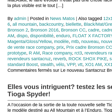
MacAskill, le faire évoluer n’était pas une chose fa
la plus visible est le tout […]
By
admin
|
Posted in
News Matos
|
Also tagged
12x
6
,
all mountain
,
backcountry
,
biellette
,
Black/Mat/Gr
Bronson 2
,
Bronson 2016
,
Bronson CC
,
cadre
,
cadr
AM
,
dispo
,
disponibilité
,
enduro
,
FLOAT X FACTOR
Magenta/Gloss/Yellow
,
modèle
,
mtb
,
nouveau
,
nouv
de vente race company
,
prix
,
Prix cadre Bronson C
prototype
,
R AM
,
Race company
,
rct3
,
revendeurs r
revendeurs santacruz
,
reverb
,
ROCK SHOX PIKE
,
s
standard Boost
,
stealth
,
vélo
,
VPP
,
vtt
,
XO1 AM
,
XX
Commentaires fermés
sur Le nouveau Santacruz Br
Elles vous intriguent? testez les s
Tioga Spyder!
A l’occasion de la sortie de la toute nouvelle selle 
le modèle destiné au All Mountain et à l’Enduro, T