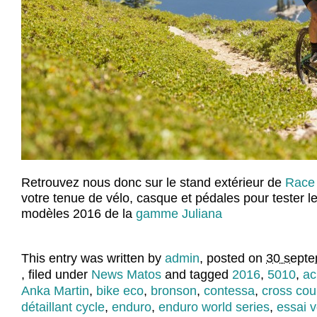
Retrouvez nous donc sur le stand extérieur de
Race
votre tenue de vélo, casque et pédales pour tester 
modèles 2016 de la
gamme Juliana
This entry was written by
admin
, posted on
30 septe
, filed under
News Matos
and tagged
2016
,
5010
,
ac
Anka Martin
,
bike eco
,
bronson
,
contessa
,
cross cou
détaillant cycle
,
enduro
,
enduro world series
,
essai vé