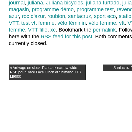
journal
,
juliana
,
Juliana bicycles
,
juliana furtado
,
juli
magasin
,
programme démo
,
programme test
,
reven
azur
,
roc d'azur
,
roubion
,
santacruz
,
sport eco
,
stati
VTT
,
test vtt femme
,
vélo féminin
,
vélo femme
,
vtt
,
V
femme
,
VTT fille
,
xc
. Bookmark the
permalink
. Foll
here with the
RSS feed for this post
. Both comments
currently closed.
«
Arrivage en stock: Plateaux narrow-wide
Santacruz 
NSB pour Race Face Cinch et Shimano XTR
M9000