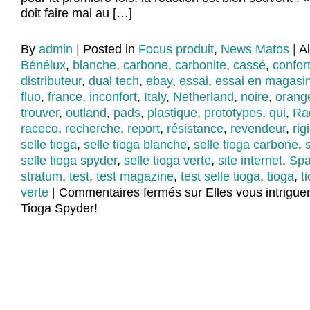
doit faire mal au […]
By
admin
|
Posted in
Focus produit
,
News Matos
|
A
Bénélux
,
blanche
,
carbone
,
carbonite
,
cassé
,
confor
distributeur
,
dual tech
,
ebay
,
essai
,
essai en magasi
fluo
,
france
,
inconfort
,
Italy
,
Netherland
,
noire
,
orang
trouver
,
outland
,
pads
,
plastique
,
prototypes
,
qui
,
Ra
raceco
,
recherche
,
report
,
résistance
,
revendeur
,
rig
selle tioga
,
selle tioga blanche
,
selle tioga carbone
,
selle tioga spyder
,
selle tioga verte
,
site internet
,
Spa
stratum
,
test
,
test magazine
,
test selle tioga
,
tioga
,
t
verte
|
Commentaires fermés
sur Elles vous intriguen
Tioga Spyder!