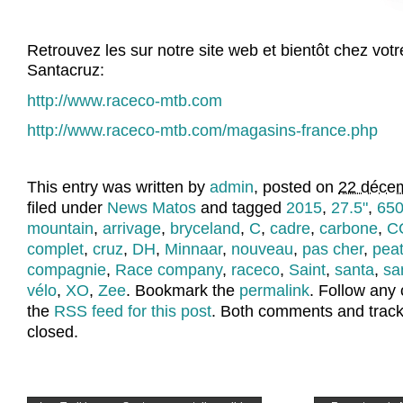
Retrouvez les sur notre site web et bientôt chez vot
Santacruz:
http://www.raceco-mtb.com
http://www.raceco-mtb.com/magasins-france.php
This entry was written by
admin
, posted on
22 décem
filed under
News Matos
and tagged
2015
,
27.5"
,
650
mountain
,
arrivage
,
bryceland
,
C
,
cadre
,
carbone
,
C
complet
,
cruz
,
DH
,
Minnaar
,
nouveau
,
pas cher
,
pea
compagnie
,
Race company
,
raceco
,
Saint
,
santa
,
sa
vélo
,
XO
,
Zee
. Bookmark the
permalink
. Follow any
the
RSS feed for this post
. Both comments and track
closed.