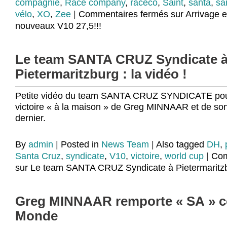
compagnie
,
Race company
,
raceco
,
Saint
,
santa
,
sa
vélo
,
XO
,
Zee
|
Commentaires fermés
sur Arrivage e
nouveaux V10 27,5!!!
Le team SANTA CRUZ Syndicate 
Pietermaritzburg : la vidéo !
Petite vidéo du team SANTA CRUZ SYNDICATE pour
victoire « à la maison » de Greg MINNAAR et de so
dernier.
By
admin
|
Posted in
News Team
|
Also tagged
DH
,
Santa Cruz
,
syndicate
,
V10
,
victoire
,
world cup
|
Com
sur Le team SANTA CRUZ Syndicate à Pietermaritzbu
Greg MINNAAR remporte « SA » 
Monde