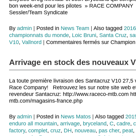
bon week-end pour les pilotes » RACE COMPANY 
Sessler/Team Syndicate
By
admin
|
Posted in
News Team
|
Also tagged
2016
championnats du monde
,
Loic Bruni
,
Santa Cruz
,
sa
V10
,
Vallnord
|
Commentaires fermés
sur Champion
Arrivage en stock des nouveaux V1
La toute première livraison des Santacruz V10 27,5 v
Race Company! Retrouvez les sur notre site web et 
revendeur Santacruz: http://www.raceco-mtb.com ht
mtb.com/magasins-france.php
By
admin
|
Posted in
News Matos
|
Also tagged
201
enduro all mountain
,
arrivage
,
bryceland
,
C
,
cadre
,
factory
,
complet
,
cruz
,
DH
,
nouveau
,
pas cher
,
peat
,