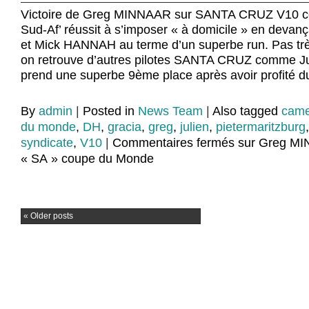
Victoire de Greg MINNAAR sur SANTA CRUZ V10 c
Sud-Af’ réussit à s’imposer « à domicile » en dev
et Mick HANNAH au terme d’un superbe run. Pas trè
on retrouve d’autres pilotes SANTA CRUZ comme J
prend une superbe 9ème place après avoir profité
By
admin
|
Posted in
News Team
|
Also tagged
came
du monde
,
DH
,
gracia
,
greg
,
julien
,
pietermaritzburg
syndicate
,
V10
|
Commentaires fermés
sur Greg MI
« SA » coupe du Monde
«
Older posts