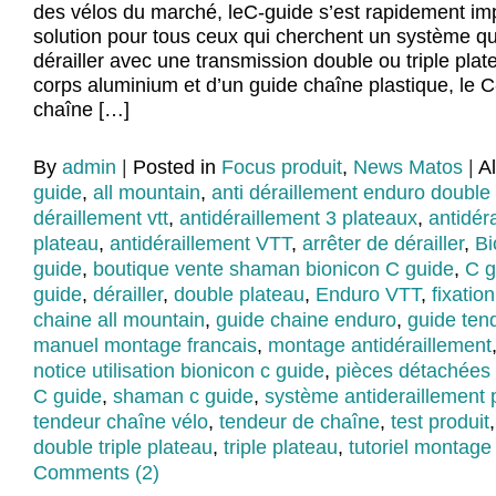
des vélos du marché, leC-guide s’est rapidement 
solution pour tous ceux qui cherchent un système 
dérailler avec une transmission double ou triple pl
corps aluminium et d’un guide chaîne plastique, le C
chaîne […]
By
admin
|
Posted in
Focus produit
,
News Matos
|
A
guide
,
all mountain
,
anti déraillement enduro double
déraillement vtt
,
antidéraillement 3 plateaux
,
antidér
plateau
,
antidéraillement VTT
,
arrêter de dérailler
,
Bi
guide
,
boutique vente shaman bionicon C guide
,
C g
guide
,
dérailler
,
double plateau
,
Enduro VTT
,
fixatio
chaine all mountain
,
guide chaine enduro
,
guide ten
manuel montage francais
,
montage antidéraillement
notice utilisation bionicon c guide
,
pièces détachées
C guide
,
shaman c guide
,
système antideraillement 
tendeur chaîne vélo
,
tendeur de chaîne
,
test produit
double triple plateau
,
triple plateau
,
tutoriel montage
Comments (2)