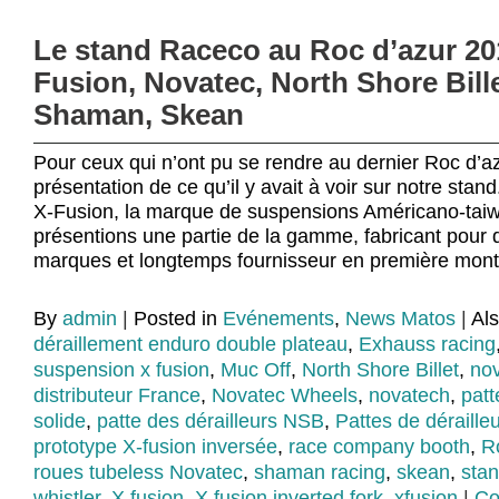
Le stand Raceco au Roc d’azur 20
Fusion, Novatec, North Shore Bille
Shaman, Skean
Pour ceux qui n’ont pu se rendre au dernier Roc d’az
présentation de ce qu’il y avait à voir sur notre st
X-Fusion, la marque de suspensions Américano-tai
présentions une partie de la gamme, fabricant pour
marques et longtemps fournisseur en première mont
By
admin
|
Posted in
Evénements
,
News Matos
|
Al
déraillement enduro double plateau
,
Exhauss racing
suspension x fusion
,
Muc Off
,
North Shore Billet
,
no
distributeur France
,
Novatec Wheels
,
novatech
,
patt
solide
,
patte des dérailleurs NSB
,
Pattes de déraill
prototype X-fusion inversée
,
race company booth
,
R
roues tubeless Novatec
,
shaman racing
,
skean
,
sta
whistler
,
X fusion
,
X fusion inverted fork
,
xfusion
|
Co