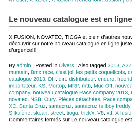
Le nouveau catalogue est en ligne
X FUSION, NOVATEC, TIOGA et plein d’autres nouv
découvrir sur notre nouveau catalogue en ligne juste 
d’urgence!!!
By
admin
|
Posted in
Divers
|
Also tagged
2013
,
A2Z
muntain
,
Bmx race
,
c'est joli les petits coquelicots
,
c
catalogue 2013
,
DH
,
dirt
,
distributeur
,
enduro
,
freeri
importateur
,
KS
,
Mortop
,
MRP
,
mtb
,
Muc Off
,
nouvea
company
,
nouveau catalogue Race company 2013
,
novatec
,
NSB
,
Oury
,
Pièces détachées
,
Race comp
XC
,
Santa Cruz
,
santacruz
,
santacruz tallboy freddy
Silkolène
,
skean
,
street
,
tioga
,
trick'x
,
V8
,
vtt
,
X fusio
Commentaires fermés
sur Le nouveau catalogue est 