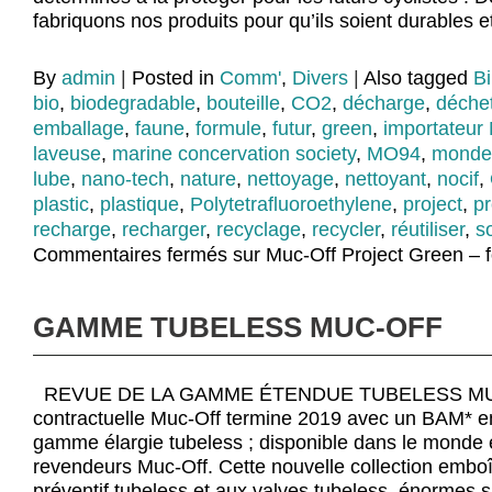
fabriquons nos produits pour qu’ils soient durables e
By
admin
|
Posted in
Comm'
,
Divers
|
Also tagged
Bi
bio
,
biodegradable
,
bouteille
,
CO2
,
décharge
,
déche
emballage
,
faune
,
formule
,
futur
,
green
,
importateur 
laveuse
,
marine concervation society
,
MO94
,
monde
lube
,
nano-tech
,
nature
,
nettoyage
,
nettoyant
,
nocif
,
plastic
,
plastique
,
Polytetrafluoroethylene
,
project
,
pr
recharge
,
recharger
,
recyclage
,
recycler
,
réutiliser
,
s
Commentaires fermés
sur Muc-Off Project Green – f
GAMME TUBELESS MUC-OFF
REVUE DE LA GAMME ÉTENDUE TUBELESS MU
contractuelle Muc-Off termine 2019 avec un BAM* en
gamme élargie tubeless ; disponible dans le monde e
revendeurs Muc-Off. Cette nouvelle collection emboî
préventif tubeless et aux valves tubeless, énormes s