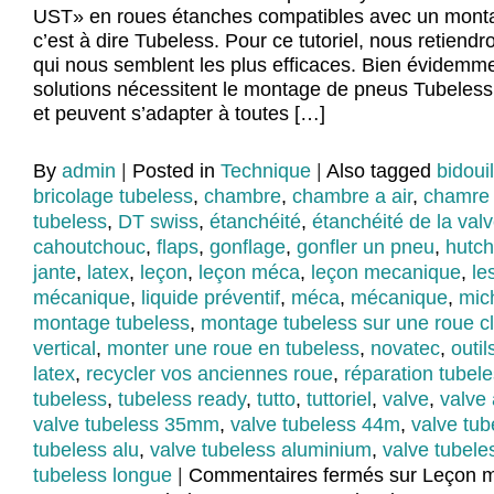
UST» en roues étanches compatibles avec un mont
c’est à dire Tubeless. Pour ce tutoriel, nous retiend
qui nous semblent les plus efficaces. Bien évidemme
solutions nécessitent le montage de pneus Tubeles
et peuvent s’adapter à toutes […]
By
admin
|
Posted in
Technique
|
Also tagged
bidoui
bricolage tubeless
,
chambre
,
chambre a air
,
chamre 
tubeless
,
DT swiss
,
étanchéité
,
étanchéité de la val
cahoutchouc
,
flaps
,
gonflage
,
gonfler un pneu
,
hutch
jante
,
latex
,
leçon
,
leçon méca
,
leçon mecanique
,
le
mécanique
,
liquide préventif
,
méca
,
mécanique
,
mic
montage tubeless
,
montage tubeless sur une roue c
vertical
,
monter une roue en tubeless
,
novatec
,
outil
latex
,
recycler vos anciennes roue
,
réparation tubel
tubeless
,
tubeless ready
,
tutto
,
tuttoriel
,
valve
,
valve 
valve tubeless 35mm
,
valve tubeless 44m
,
valve tu
tubeless alu
,
valve tubeless aluminium
,
valve tubeles
tubeless longue
|
Commentaires fermés
sur Leçon m