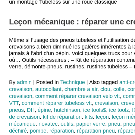
un montage Tubeless sur une roue classique
Leçon mécanique : réparer une cr
Même si l’usage des pneus tubeless et l’utilisation de
crevaisons a bien diminué les galères inhérentes à l
jamais à l’abri d’un pépin. Voici quelques trucs pour 
où… Outils nécessaires : – Kit de réparation contena
verre, démonte-pneus, rustines, rustines tubeless –
By
admin
|
Posted in
Technique
|
Also tagged
anti-c
crevaison
,
autocollant
,
chambre a air
,
clou
,
colle
,
co
crevaison
,
comment réparer crevaison vélo vtt
,
comm
VTT
,
comment réparer tubeless vtt
,
crevaison
,
creve
pneus
,
DH
,
épine
,
hutchinson
,
ice tools$
,
ice toolz
,
de crevaison
,
kit de réparation
,
kits
,
leçon
,
leçon mé
mécanique
,
novatec
,
outils
,
papier verre
,
pneu
,
pneu
déchiré
,
pompe
,
réparation
,
réparation pneu
,
réparer