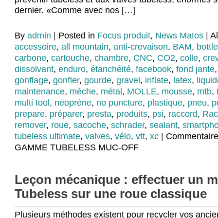
dernier. «Comme avec nos […]
By
admin
|
Posted in
Focus produit
,
News Matos
|
A
accessoire
,
all mountain
,
anti-crevaison
,
BAM
,
bottl
carbone
,
cartouche
,
chambre
,
CNC
,
CO2
,
colle
,
cre
dissolvant
,
enduro
,
étanchéité
,
facebook
,
fond jante
gonflage
,
gonfler
,
gourde
,
gravel
,
inflate
,
latex
,
liqui
maintenance
,
mèche
,
métal
,
MOLLE
,
mousse
,
mtb
,
multi tool
,
néoprène
,
no puncture
,
plastique
,
pneu
,
p
prepare
,
préparer
,
presta
,
produits
,
psi
,
raccord
,
Rac
remover
,
roue
,
sacoche
,
schrader
,
sealant
,
smartph
tubeless ultimate
,
valves
,
vélo
,
vtt
,
xc
|
Commentaire
GAMME TUBELESS MUC-OFF
Leçon mécanique : effectuer un 
Tubeless sur une roue classique
Plusieurs méthodes existent pour recycler vos anci