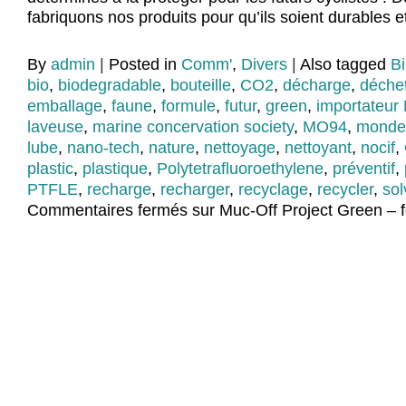
fabriquons nos produits pour qu’ils soient durables e
By
admin
|
Posted in
Comm'
,
Divers
|
Also tagged
Bi
bio
,
biodegradable
,
bouteille
,
CO2
,
décharge
,
déche
emballage
,
faune
,
formule
,
futur
,
green
,
importateur 
laveuse
,
marine concervation society
,
MO94
,
monde
lube
,
nano-tech
,
nature
,
nettoyage
,
nettoyant
,
nocif
,
plastic
,
plastique
,
Polytetrafluoroethylene
,
préventif
,
PTFLE
,
recharge
,
recharger
,
recyclage
,
recycler
,
sol
Commentaires fermés
sur Muc-Off Project Green – f