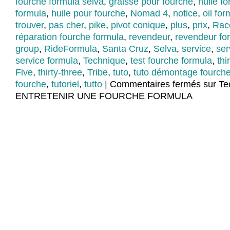
fourche formula selva
,
graisse pour fourche
,
huile f
formula
,
huile pour fourche
,
Nomad 4
,
notice
,
oil for
trouver
,
pas cher
,
pike
,
pivot conique
,
plus
,
prix
,
Rac
réparation fourche formula
,
revendeur
,
revendeur fo
group
,
RideFormula
,
Santa Cruz
,
Selva
,
service
,
ser
service formula
,
Technique
,
test fourche formula
,
thi
Five
,
thirty-three
,
Tribe
,
tuto
,
tuto démontage fourch
fourche
,
tutoriel
,
tutto
|
Commentaires fermés
sur Te
ENTRETENIR UNE FOURCHE FORMULA