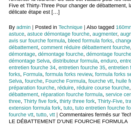
Five et Thirty-Three Pour changer de débattement, l
délicate étape est […]
By
admin
|
Posted in
Technique
|
Also tagged
160m
astuce
,
astuce démontage fourche
,
augmenter
,
augm
avis sur fourche formula
,
bleed formula forks
,
chang
débattement
,
comment réduire débattement fourche
démontage
,
démontage fourche
,
démontage fourche
démontage Selva
,
distributeur formula
,
enduro
,
entr
entretien fourche 34
,
entretien fourche 35
,
entretien
forks
,
Formula
,
formula forks review
,
formula forks s
Selva
,
fourche
,
Fourche Formula
,
fourche vtt
,
huile 
préparation fourche
,
réduire
,
réduire course fourche
débattement
,
réparation fourche formula
,
service ce
three
,
Thirty five fork
,
thirty three fork
,
Thirty-Five
,
tr
extension formula fork
,
tuto
,
tuto entretien fourche f
fourche vtt
,
tutto
,
vtt
|
Commentaires fermés
sur Tec
LE DÉBATTEMENT D’UNE FOURCHE FORMULA