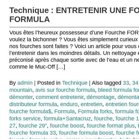
Technique : ENTRETENIR UNE 
FORMULA
Vous êtes l’heureux possesseur d’une Fourche FO
voulez la bichonner ? Vous êtes simplement curieu
nos fourches sont faites ? Voici un article pour vou
l’entretenir dans les moindres détails. Un nettoyage 
préconisé après chaque sortie avec de l’eau et un ne
comme le Muc-Off […]
By
admin
|
Posted in
Technique
|
Also tagged
33
,
34
mountain
,
avis sur fourche formula
,
bleed formula fo
démonter
,
comment entretenir
,
démontage
,
démonta
distributeur formula
,
enduro
,
entretien
,
entretien fou
fourche formula$
,
Formula
,
Formula forks
,
formula f
forks service
,
formula+Santacruz
,
fourche
,
fourche
27
,
fourche 29"
,
fourche boost
,
fourche format plus
,
fourche formula 33
,
fourche formula boost
,
fourche 