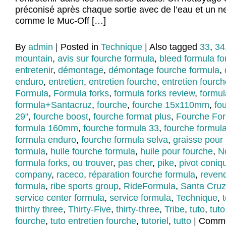
préconisé après chaque sortie avec de l’eau et un ne
comme le Muc-Off […]
By
admin
|
Posted in
Technique
|
Also tagged
33
,
34
mountain
,
avis sur fourche formula
,
bleed formula fo
entretenir
,
démontage
,
démontage fourche formula
,
enduro
,
entretien
,
entretien fourche
,
entretien fourc
Formula
,
Formula forks
,
formula forks review
,
formul
formula+Santacruz
,
fourche
,
fourche 15x110mm
,
fo
29"
,
fourche boost
,
fourche format plus
,
Fourche Fo
formula 160mm
,
fourche formula 33
,
fourche formul
formula enduro
,
fourche formula selva
,
graisse pour
formula
,
huile fourche formula
,
huile pour fourche
,
N
formula forks
,
ou trouver
,
pas cher
,
pike
,
pivot coniq
company
,
raceco
,
réparation fourche formula
,
reven
formula
,
ribe sports group
,
RideFormula
,
Santa Cruz
service center formula
,
service formula
,
Technique
,
thirthy three
,
Thirty-Five
,
thirty-three
,
Tribe
,
tuto
,
tut
fourche
,
tuto entretien fourche
,
tutoriel
,
tutto
|
Comme